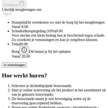
Einddatum
Uiterlijk terugbrengen om
Huurprijs
Dit verrekenen we met de borg bij het terugbrengen
Vanaf
8.00
Schadeafkoopregeling (10%)
0.00
Voor slechts een klein bedrag ben je beschermd tegen schade.
Zo voorkom je verrassingen en kun je zorgeloos klussen.
Totaal
0.00
Borg
Dit betaal je bij het ophalen
Vanaf
20.00
In winkelwagen
Hoe werkt huren?
Selecteer je dichtstbijzijnde bouwmarkt.
Start je online reservering als het product in het assortiment zit
van je gekozen bouwmarkt.
De bouwmarkt stuurt je een bevestiging zodra zij de
reservering geaccepteerd hebben.
Neem een geldig Nederlands paspoort / identiteitsbewijs /