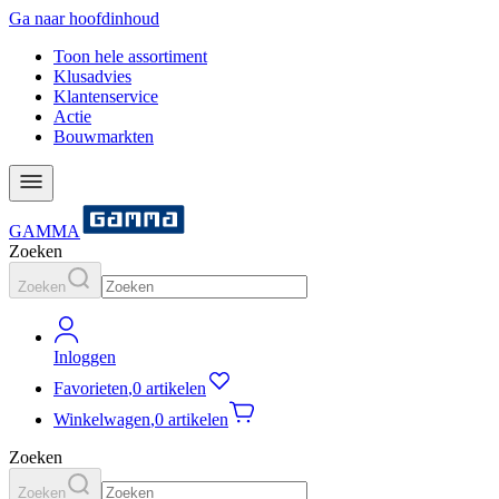
Ga naar hoofdinhoud
Toon hele assortiment
Klusadvies
Klantenservice
Actie
Bouwmarkten
GAMMA
Zoeken
Zoeken
Inloggen
Favorieten
,
0 artikelen
Winkelwagen
,
0 artikelen
Zoeken
Zoeken