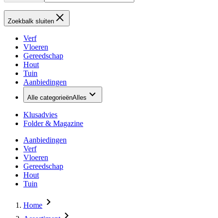
Zoekbalk sluiten
Verf
Vloeren
Gereedschap
Hout
Tuin
Aanbiedingen
Alle categorieën
Alles
Klusadvies
Folder & Magazine
Aanbiedingen
Verf
Vloeren
Gereedschap
Hout
Tuin
Home