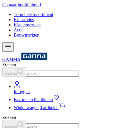
Ga naar hoofdinhoud
Toon hele assortiment
Klusadvies
Klantenservice
Actie
Bouwmarkten
GAMMA
Zoeken
Zoeken
Inloggen
Favorieten
,
0 artikelen
Winkelwagen
,
0 artikelen
Zoeken
Zoeken