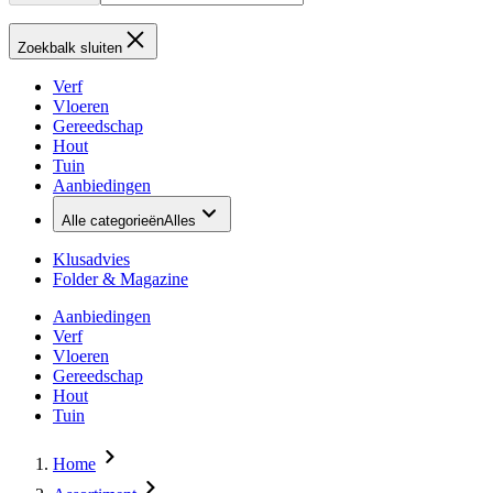
Zoekbalk sluiten
Verf
Vloeren
Gereedschap
Hout
Tuin
Aanbiedingen
Alle categorieën
Alles
Klusadvies
Folder & Magazine
Aanbiedingen
Verf
Vloeren
Gereedschap
Hout
Tuin
Home