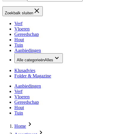
Zoekbalk sluiten
Verf
Vloeren
Gereedschap
Hout
Tuin
Aanbiedingen
Alle categorieën
Alles
Klusadvies
Folder & Magazine
Aanbiedingen
Verf
Vloeren
Gereedschap
Hout
Tuin
Home