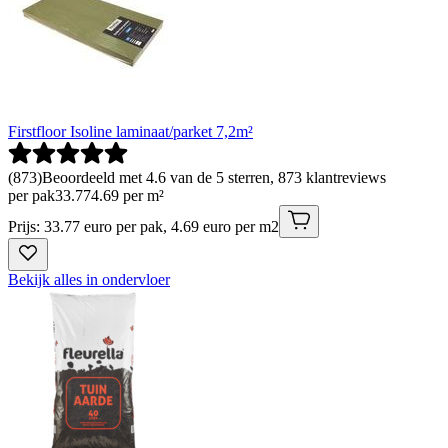
Firstfloor Isoline laminaat/parket 7,2m²
(
873
)
Beoordeeld met 4.6 van de 5 sterren, 873 klantreviews
per pak
33
.
77
4.69 per m²
Prijs: 33.77 euro per pak, 4.69 euro per m2
Bekijk alles in ondervloer