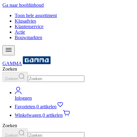
Ga naar hoofdinhoud
Toon hele assortiment
Klusadvies
Klantenservice
Actie
Bouwmarkten
GAMMA
Zoeken
Zoeken
Inloggen
Favorieten
,
0 artikelen
Winkelwagen
,
0 artikelen
Zoeken
Zoeken