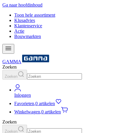
Ga naar hoofdinhoud
Toon hele assortiment
Klusadvies
Klantenservice
Actie
Bouwmarkten
GAMMA
Zoeken
Zoeken
Inloggen
Favorieten
,
0 artikelen
Winkelwagen
,
0 artikelen
Zoeken
Zoeken