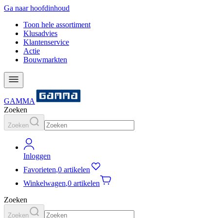
Ga naar hoofdinhoud
Toon hele assortiment
Klusadvies
Klantenservice
Actie
Bouwmarkten
GAMMA
Zoeken
Zoeken
Inloggen
Favorieten
,
0 artikelen
Winkelwagen
,
0 artikelen
Zoeken
Zoeken