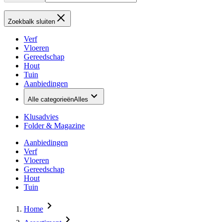
Zoekbalk sluiten
Verf
Vloeren
Gereedschap
Hout
Tuin
Aanbiedingen
Alle categorieën
Alles
Klusadvies
Folder & Magazine
Aanbiedingen
Verf
Vloeren
Gereedschap
Hout
Tuin
Home