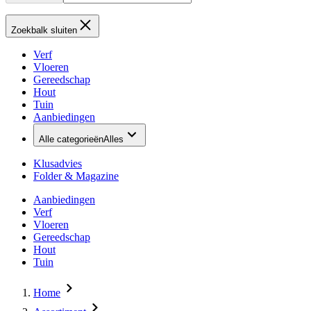
Zoekbalk sluiten
Verf
Vloeren
Gereedschap
Hout
Tuin
Aanbiedingen
Alle categorieën
Alles
Klusadvies
Folder & Magazine
Aanbiedingen
Verf
Vloeren
Gereedschap
Hout
Tuin
Home