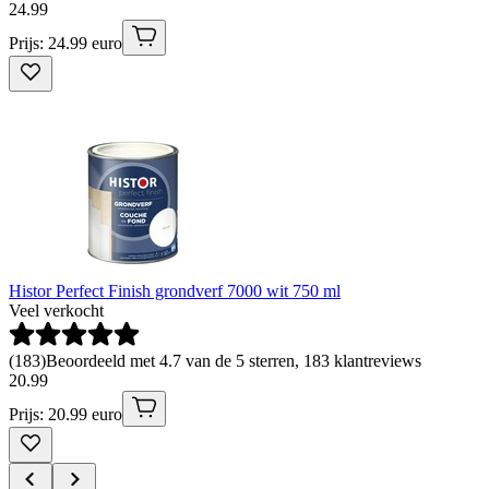
24
.
99
Prijs: 24.99 euro
Histor Perfect Finish grondverf 7000 wit 750 ml
Veel verkocht
(
183
)
Beoordeeld met 4.7 van de 5 sterren, 183 klantreviews
20
.
99
Prijs: 20.99 euro