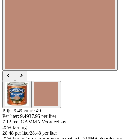
Prijs: 9.49 euro
9
.
49
Per
liter
:
9.49
37.96
per
liter
7.12
met GAMMA Voordeelpas
25% korting
28.48
per
liter
28.48
per
liter
25% korting op alle Hammerite met je GAMMA Voordeelpas