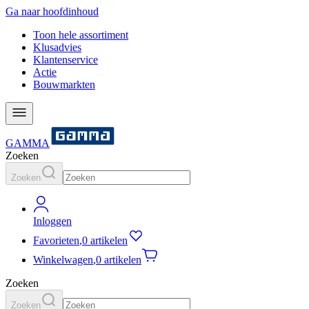
Ga naar hoofdinhoud
Toon hele assortiment
Klusadvies
Klantenservice
Actie
Bouwmarkten
GAMMA
Zoeken
Zoeken
Inloggen
Favorieten
,
0 artikelen
Winkelwagen
,
0 artikelen
Zoeken
Zoeken