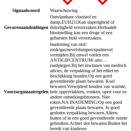
Signaalwoord
Waarschuwing
Ontvlambare vloeistof en
damp.
EUH211
Kan slaperigheid of
Gevarenaanduidingen
duizeligheid veroorzaken.
Herhaalde
blootstelling kan een droge of een
gebarsten huid veroorzaken.
Inademing van stof/
rook/gas/nevel/dampen/spuitnevel
vermijden.
Bij onwel voelen een
ANTIGIFCENTRUM/ arts/…
raadplegen.
Bij het inwinnen van medisch
advies, de verpakking of het etiket ter
beschikking houden.
Op een goed
geventileerde plaats bewaren. Koel
bewaren.
Verwijderd houden van warmte,
Voorzorgsmaatregelen
hete oppervlakken, vonken, open vuur en
andere ontstekingsbronnen. Niet
roken.
NA INADEMING:
Op een goed
geventileerde plaats bewaren. In goed
gesloten verpakking bewaren.
Alleen
buiten of in een goed geventileerde ruimte
gebruiken.
Achter slot bewaren.
Buiten het
bereik van kinderen