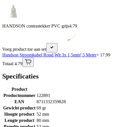
HANDSON contrastekker PVC grijs
4.79
Voeg product toe aan set
Handson Stroomkabel Rond Wit 3x 1,5mm² 5 Meter
+ 17.99
Totaal 4.79
Specificaties
Product
Productnummer
122891
EAN
8711332359828
Gewicht product
69 gr
Hoogte product
52 mm
Lengte product
80 mm
Breedte product
52 mm