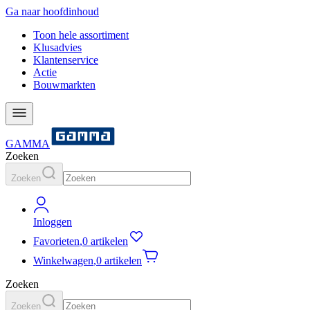
Ga naar hoofdinhoud
Toon hele assortiment
Klusadvies
Klantenservice
Actie
Bouwmarkten
GAMMA
Zoeken
Zoeken
Inloggen
Favorieten
,
0 artikelen
Winkelwagen
,
0 artikelen
Zoeken
Zoeken