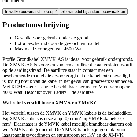
controleren.
In welke bouwmarkt te koop?
Showmodel bij andere bouwmarkten
Productomschrijving
Geschikt voor gebruik onder de grond
Extra beschermd door de gevlochten mantel
Maximaal vermogen van 4600 Watt
Profile Grondkabel XMVK-AS is ideaal voor gebruik ondergronds.
De XMVK-AS is voorzien van een aardlitze die aangesloten wordt
op de aardingsdraad. De aardlitze staat in contact met een
beschermende mantel die ervoor zorgt dat de kabel extra beveiligd
is, bv. bij breuk van de kabel in het geval van graafwerkzaamheden.
Met KEMA-keur. Lengte: beschikbaar per meter. Max. vermogen:
4600 Watt. Beschikt over 3 aders + de aardlitze.
Wat is het verschil tussen XMVK en YMVK?
Het verschil tussen de XMVK en YMVK kabels is de isolatiedikte.
Bij XMVK-kabels is deze altijd 0,6 mm² bij YMVK-kabels 0,7
mm². Daarnaast is de YMVK kabel moeilijk brandbaar daarom ook
wel YMVK-mb genoemd. De YMVK kabels zijn geschikt voor
laagspanningsvoedingen en stuurstroom tot 1kV en de XMVK