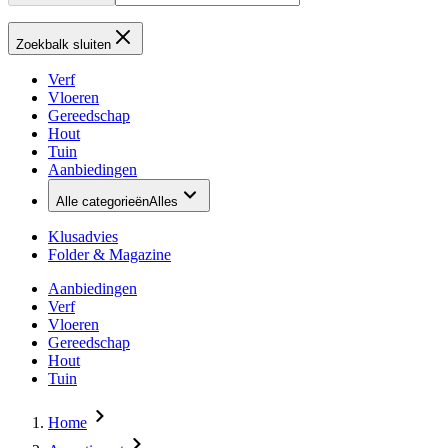
Zoekbalk sluiten
Verf
Vloeren
Gereedschap
Hout
Tuin
Aanbiedingen
Alle categorieën
Alles
Klusadvies
Folder & Magazine
Aanbiedingen
Verf
Vloeren
Gereedschap
Hout
Tuin
Home