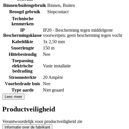
Binnen/buitengebruik
Binnen
,
Buiten
Beoogd gebruik
Stopcontact
Technische
kenmerken
IP
IP20 - Bescherming tegen middelgrote
Beschermingsklasse
voorwerpen; geen bescherming tegen vocht
Kabeldikte
3x 2,50 mm
Snoerlengte
150 m
Hittebestendig
Nee
Toepassing
elektrische
Vaste installatie
bedrading
Stroomsterkte
20 Ampère
Voorbedrade buis
Nee
Type aarde
Niet geaard
Lees meer
Productveiligheid
Verantwoordelijk voor productveiligheid zie
informatie over de fabrikant