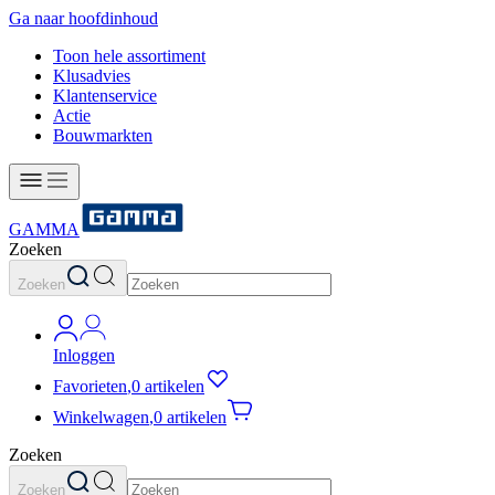
Ga naar hoofdinhoud
Toon hele assortiment
Klusadvies
Klantenservice
Actie
Bouwmarkten
GAMMA
Zoeken
Zoeken
Inloggen
Favorieten
,
0 artikelen
Winkelwagen
,
0 artikelen
Zoeken
Zoeken