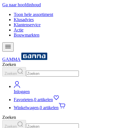
Ga naar hoofdinhoud
Toon hele assortiment
Klusadvies
Klantenservice
Actie
Bouwmarkten
GAMMA
Zoeken
Zoeken
Inloggen
Favorieten
,
0 artikelen
Winkelwagen
,
0 artikelen
Zoeken
Zoeken