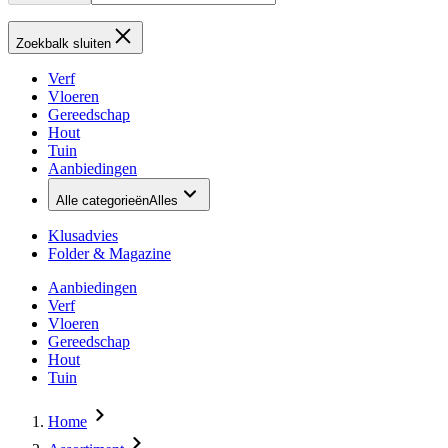
Zoekbalk sluiten
Verf
Vloeren
Gereedschap
Hout
Tuin
Aanbiedingen
Alle categorieën
Alles
Klusadvies
Folder & Magazine
Aanbiedingen
Verf
Vloeren
Gereedschap
Hout
Tuin
Home