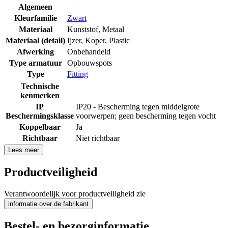
Algemeen
Kleurfamilie
Zwart
Materiaal
Kunststof
,
Metaal
Materiaal (detail)
Ijzer
,
Koper
,
Plastic
Afwerking
Onbehandeld
Type armatuur
Opbouwspots
Type
Fitting
Technische
kenmerken
IP
IP20 - Bescherming tegen middelgrote
Beschermingsklasse
voorwerpen; geen bescherming tegen vocht
Koppelbaar
Ja
Richtbaar
Niet richtbaar
Lees meer
Productveiligheid
Verantwoordelijk voor productveiligheid zie
informatie over de fabrikant
Bestel- en bezorginformatie