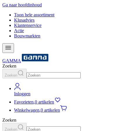
Ga naar hoofdinhoud
Toon hele assortiment
Klusadvies
Klantenservice
Actie
Bouwmarkten
GAMMA
Zoeken
Zoeken
Inloggen
Favorieten
,
0 artikelen
Winkelwagen
,
0 artikelen
Zoeken
Zoeken