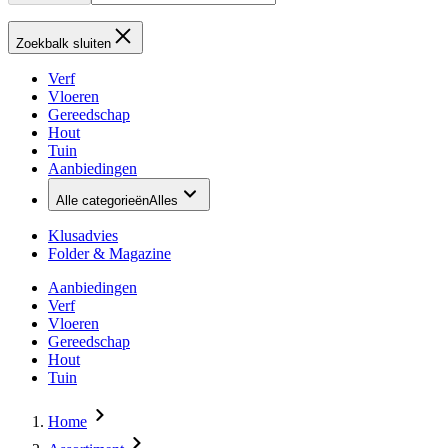
Zoekbalk sluiten
Verf
Vloeren
Gereedschap
Hout
Tuin
Aanbiedingen
Alle categorieën
Alles
Klusadvies
Folder & Magazine
Aanbiedingen
Verf
Vloeren
Gereedschap
Hout
Tuin
Home