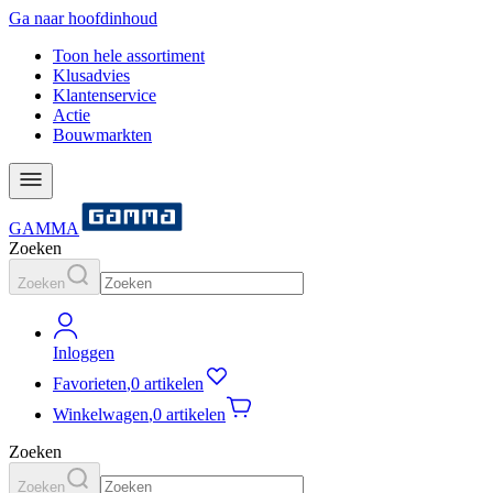
Ga naar hoofdinhoud
Toon hele assortiment
Klusadvies
Klantenservice
Actie
Bouwmarkten
GAMMA
Zoeken
Zoeken
Inloggen
Favorieten
,
0 artikelen
Winkelwagen
,
0 artikelen
Zoeken
Zoeken