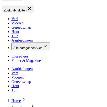
Zoekbalk sluiten
Verf
Vloeren
Gereedschap
Hout
Tuin
Aanbiedingen
Alle categorieën
Alles
Klusadvies
Folder & Magazine
Aanbiedingen
Verf
Vloeren
Gereedschap
Hout
Tuin
Home