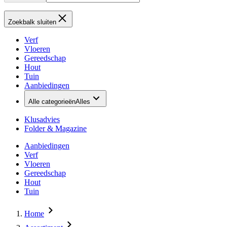
Zoekbalk sluiten
Verf
Vloeren
Gereedschap
Hout
Tuin
Aanbiedingen
Alle categorieën
Alles
Klusadvies
Folder & Magazine
Aanbiedingen
Verf
Vloeren
Gereedschap
Hout
Tuin
Home