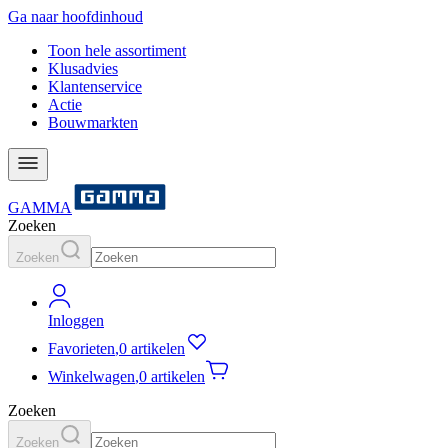
Ga naar hoofdinhoud
Toon hele assortiment
Klusadvies
Klantenservice
Actie
Bouwmarkten
GAMMA
Zoeken
Zoeken
Inloggen
Favorieten
,
0 artikelen
Winkelwagen
,
0 artikelen
Zoeken
Zoeken