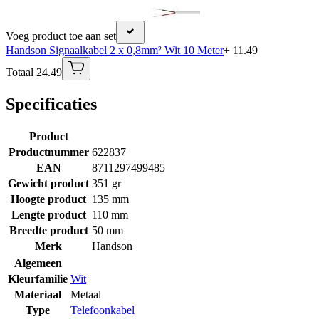
Voeg product toe aan set
Handson Signaalkabel 2 x 0,8mm² Wit 10 Meter
+ 11.49
Totaal 24.49
Specificaties
Product
Productnummer
622837
EAN
8711297499485
Gewicht product
351 gr
Hoogte product
135 mm
Lengte product
110 mm
Breedte product
50 mm
Merk
Handson
Algemeen
Kleurfamilie
Wit
Materiaal
Metaal
Type
Telefoonkabel