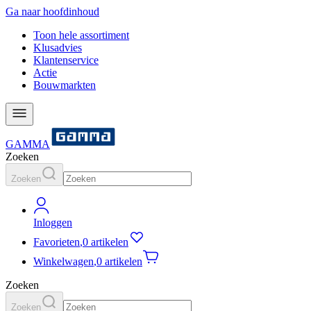
Ga naar hoofdinhoud
Toon hele assortiment
Klusadvies
Klantenservice
Actie
Bouwmarkten
GAMMA
Zoeken
Zoeken
Inloggen
Favorieten
,
0 artikelen
Winkelwagen
,
0 artikelen
Zoeken
Zoeken