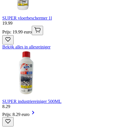
SUPER vloerbeschermer 1l
19
.
99
Prijs: 19.99 euro
Bekijk alles in allesreiniger
SUPER industriereiniger 500ML
8
.
29
Prijs: 8.29 euro