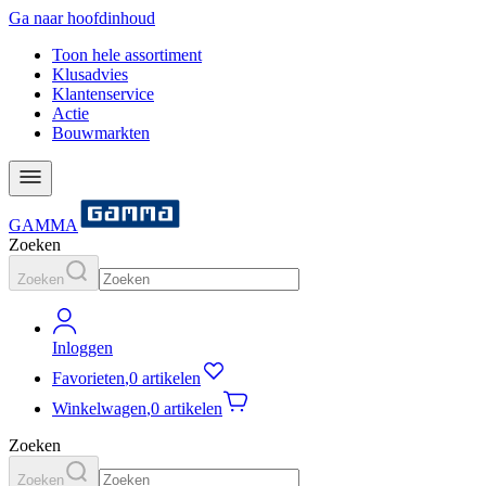
Ga naar hoofdinhoud
Toon hele assortiment
Klusadvies
Klantenservice
Actie
Bouwmarkten
GAMMA
Zoeken
Zoeken
Inloggen
Favorieten
,
0 artikelen
Winkelwagen
,
0 artikelen
Zoeken
Zoeken