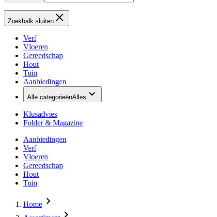
Zoekbalk sluiten
Verf
Vloeren
Gereedschap
Hout
Tuin
Aanbiedingen
Alle categorieën
Alles
Klusadvies
Folder & Magazine
Aanbiedingen
Verf
Vloeren
Gereedschap
Hout
Tuin
Home