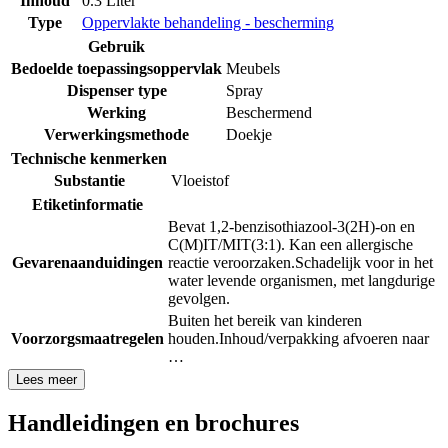
Inhoud
0.3 Liter
Type
Oppervlakte behandeling - bescherming
Gebruik
Bedoelde toepassingsoppervlak
Meubels
Dispenser type
Spray
Werking
Beschermend
Verwerkingsmethode
Doekje
Technische kenmerken
Substantie
Vloeistof
Etiketinformatie
Bevat 1,2-benzisothiazool-3(2H)-on en
C(M)IT/MIT(3:1). Kan een allergische
Gevarenaanduidingen
reactie veroorzaken.
Schadelijk voor in het
water levende organismen, met langdurige
gevolgen.
Buiten het bereik van kinderen
Voorzorgsmaatregelen
houden.
Inhoud/verpakking afvoeren naar
…
Lees meer
Handleidingen en brochures