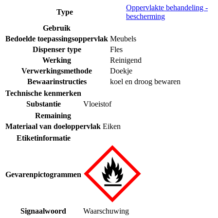
Oppervlakte behandeling -
Type
bescherming
Gebruik
Bedoelde toepassingsoppervlak
Meubels
Dispenser type
Fles
Werking
Reinigend
Verwerkingsmethode
Doekje
Bewaarinstructies
koel en droog bewaren
Technische kenmerken
Substantie
Vloeistof
Remaining
Materiaal van doeloppervlak
Eiken
Etiketinformatie
Gevarenpictogrammen
Signaalwoord
Waarschuwing