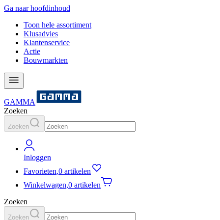
Ga naar hoofdinhoud
Toon hele assortiment
Klusadvies
Klantenservice
Actie
Bouwmarkten
GAMMA
Zoeken
Zoeken
Inloggen
Favorieten
,
0 artikelen
Winkelwagen
,
0 artikelen
Zoeken
Zoeken