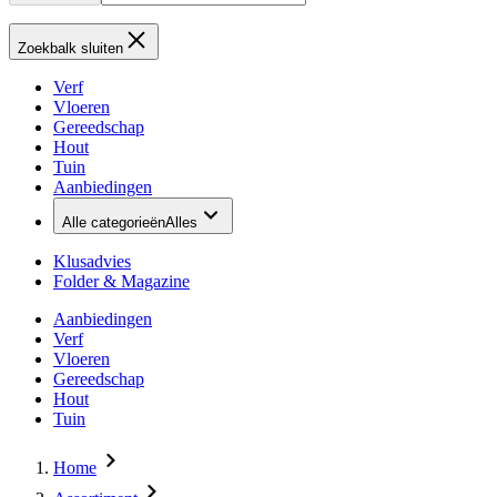
Zoekbalk sluiten
Verf
Vloeren
Gereedschap
Hout
Tuin
Aanbiedingen
Alle categorieën
Alles
Klusadvies
Folder & Magazine
Aanbiedingen
Verf
Vloeren
Gereedschap
Hout
Tuin
Home