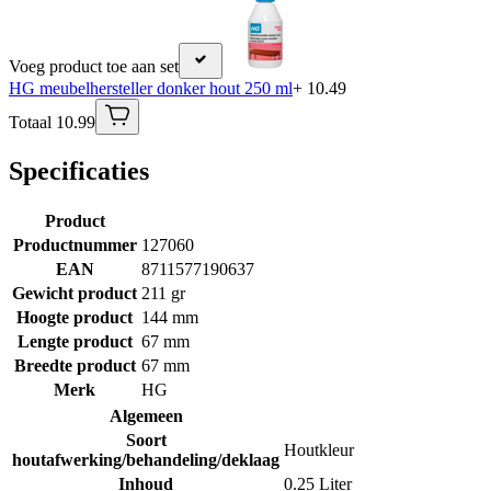
Voeg product toe aan set
HG meubelhersteller donker hout 250 ml
+ 10.49
Totaal 10.99
Specificaties
Product
Productnummer
127060
EAN
8711577190637
Gewicht product
211 gr
Hoogte product
144 mm
Lengte product
67 mm
Breedte product
67 mm
Merk
HG
Algemeen
Soort
Houtkleur
houtafwerking/behandeling/deklaag
Inhoud
0.25 Liter