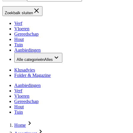
Zoekbalk sluiten
Verf
Vloeren
Gereedschap
Hout
Tuin
Aanbiedingen
Alle categorieën
Alles
Klusadvies
Folder & Magazine
Aanbiedingen
Verf
Vloeren
Gereedschap
Hout
Tuin
Home