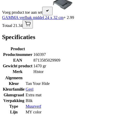
Voeg product toe aan set
GAMMA verfbak middel 24 x 32 cm
+ 2.99
Totaal 21.34
Specificaties
Product
Productnummer
160397
EAN
8713585029909
Gewicht product
1470 gr
Merk
Histor
Algemeen
Kleur
Tan Your Hide
Kleurfamilie
Geel
Glansgraad
Extra mat
Verpakking
Blik
Type
Muurverf
Lijn
MY color