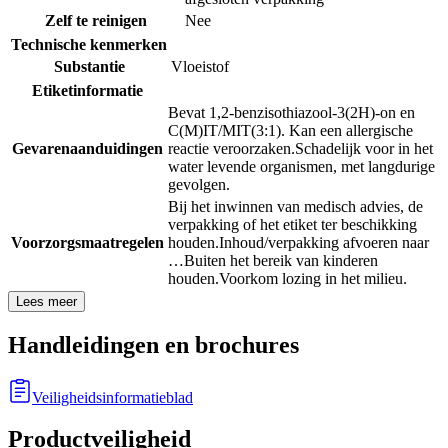
Zelf te reinigen
Nee
Technische kenmerken
Substantie
Vloeistof
Etiketinformatie
Bevat 1,2-benzisothiazool-3(2H)-on en
C(M)IT/MIT(3:1). Kan een allergische
Gevarenaanduidingen
reactie veroorzaken.
Schadelijk voor in het
water levende organismen, met langdurige
gevolgen.
Bij het inwinnen van medisch advies, de
verpakking of het etiket ter beschikking
Voorzorgsmaatregelen
houden.
Inhoud/verpakking afvoeren naar
…
Buiten het bereik van kinderen
houden.
Voorkom lozing in het milieu.
Lees meer
Handleidingen en brochures
Veiligheidsinformatieblad
Productveiligheid