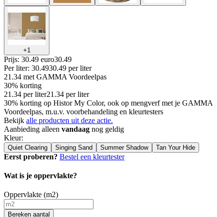
+
1
Prijs: 30.49 euro
30
.
49
Per
liter
:
30.49
30.49
per
liter
21.34
met GAMMA Voordeelpas
30% korting
21.34
per
liter
21.34
per
liter
30% korting op Histor My Color, ook op mengverf met je GAMMA
Voordeelpas, m.u.v. voorbehandeling en kleurtesters
Bekijk
alle producten uit deze actie.
Aanbieding alleen
vandaag
nog geldig
Kleur
:
Quiet Clearing
Singing Sand
Summer Shadow
Tan Your Hide
Eerst proberen?
Bestel een kleurtester
Wat is je oppervlakte?
Oppervlakte (m2)
Bereken aantal