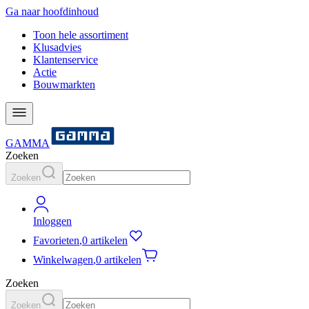
Ga naar hoofdinhoud
Toon hele assortiment
Klusadvies
Klantenservice
Actie
Bouwmarkten
GAMMA
Zoeken
Zoeken
Inloggen
Favorieten
,
0 artikelen
Winkelwagen
,
0 artikelen
Zoeken
Zoeken