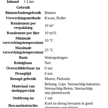
Inhoud
1 Liter
Gebruik
Binnen/buitengebruik
Binnen
Verwerkingsmethode
Kwast
,
Roller
Rendement per
10 m²
verpakking
Rendement per liter
10 m²/L
Minimale
10 °C
verwerkingstemperatuur
Maximale
25 °C
verwerkingstemperatuur
Basis
Watergedragen
Reinigbaar
Nee
Overschilderbaar na
6 uur
Droogtijd
6 uur
Beoogd gebruik
Muren
,
Plafonds
Behang
,
Gips
,
Steenachtig-baksteen
,
Materiaal van
Steenachtig-Beton
,
Steenachtig-
doeloppervlak
stuc/pleisterwerk
Stofdroog na
1 uur
Koel en droog bewaren in goed
Bewaarinstructies
afgesloten verpakking