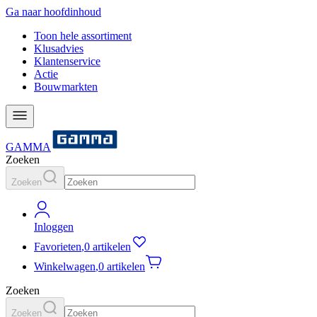
Ga naar hoofdinhoud
Toon hele assortiment
Klusadvies
Klantenservice
Actie
Bouwmarkten
GAMMA
Zoeken
Zoeken
Inloggen
Favorieten
,
0 artikelen
Winkelwagen
,
0 artikelen
Zoeken
Zoeken