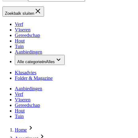
Zoekbalk sluiten
Verf
Vloeren
Gereedschap
Hout
Tuin
Aanbiedingen
Alle categorieën
Alles
Klusadvies
Folder & Magazine
Aanbiedingen
Verf
Vloeren
Gereedschap
Hout
Tuin
Home