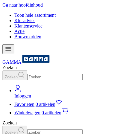
Ga naar hoofdinhoud
Toon hele assortiment
Klusadvies
Klantenservice
Actie
Bouwmarkten
GAMMA
Zoeken
Zoeken
Inloggen
Favorieten
,
0 artikelen
Winkelwagen
,
0 artikelen
Zoeken
Zoeken