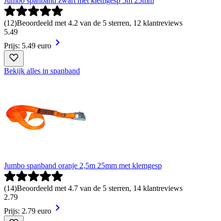
Jumbo spanband zwart met klemgesp 5m 25mm
(
12
)
Beoordeeld met 4.2 van de 5 sterren, 12 klantreviews
5
.
49
Prijs: 5.49 euro
Bekijk alles in spanband
Jumbo spanband oranje 2,5m 25mm met klemgesp
(
14
)
Beoordeeld met 4.7 van de 5 sterren, 14 klantreviews
2
.
79
Prijs: 2.79 euro