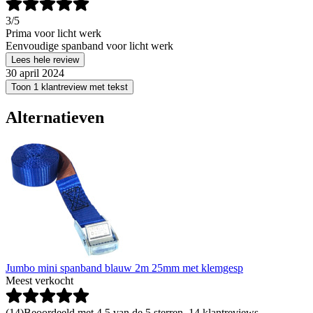
3
/5
Prima voor licht werk
Eenvoudige spanband voor licht werk
Lees hele review
30 april 2024
Toon 1 klantreview met tekst
Alternatieven
Jumbo mini spanband blauw 2m 25mm met klemgesp
Meest verkocht
(
14
)
Beoordeeld met 4.5 van de 5 sterren, 14 klantreviews