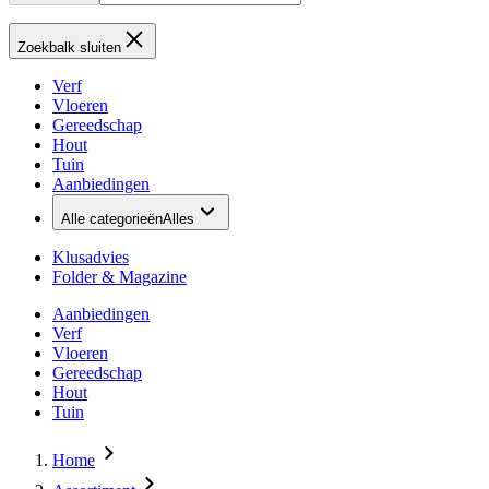
Zoekbalk sluiten
Verf
Vloeren
Gereedschap
Hout
Tuin
Aanbiedingen
Alle categorieën
Alles
Klusadvies
Folder & Magazine
Aanbiedingen
Verf
Vloeren
Gereedschap
Hout
Tuin
Home