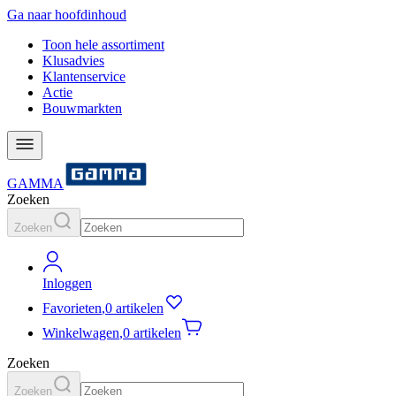
Ga naar hoofdinhoud
Toon hele assortiment
Klusadvies
Klantenservice
Actie
Bouwmarkten
GAMMA
Zoeken
Zoeken
Inloggen
Favorieten
,
0 artikelen
Winkelwagen
,
0 artikelen
Zoeken
Zoeken