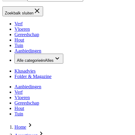
Zoekbalk sluiten
Verf
Vloeren
Gereedschap
Hout
Tuin
Aanbiedingen
Alle categorieën
Alles
Klusadvies
Folder & Magazine
Aanbiedingen
Verf
Vloeren
Gereedschap
Hout
Tuin
Home