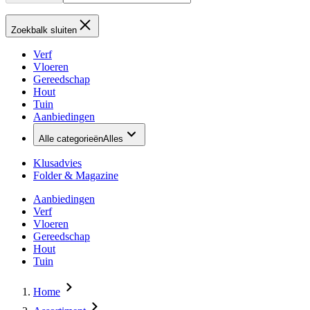
Zoekbalk sluiten
Verf
Vloeren
Gereedschap
Hout
Tuin
Aanbiedingen
Alle categorieën
Alles
Klusadvies
Folder & Magazine
Aanbiedingen
Verf
Vloeren
Gereedschap
Hout
Tuin
Home