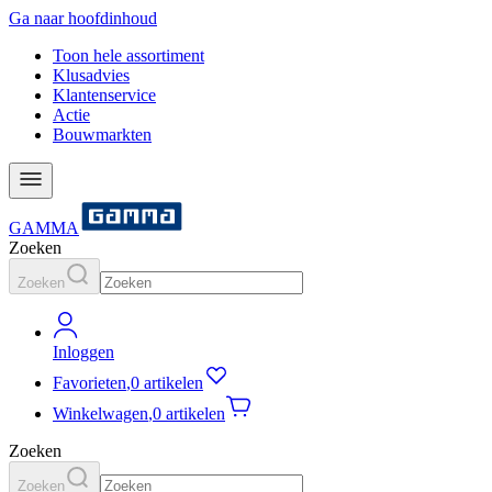
Ga naar hoofdinhoud
Toon hele assortiment
Klusadvies
Klantenservice
Actie
Bouwmarkten
GAMMA
Zoeken
Zoeken
Inloggen
Favorieten
,
0 artikelen
Winkelwagen
,
0 artikelen
Zoeken
Zoeken