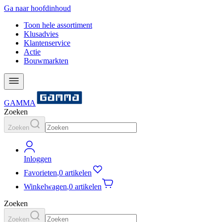
Ga naar hoofdinhoud
Toon hele assortiment
Klusadvies
Klantenservice
Actie
Bouwmarkten
GAMMA
Zoeken
Zoeken
Inloggen
Favorieten
,
0 artikelen
Winkelwagen
,
0 artikelen
Zoeken
Zoeken