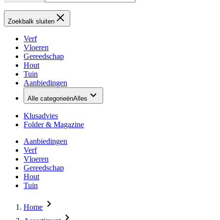
Zoekbalk sluiten
Verf
Vloeren
Gereedschap
Hout
Tuin
Aanbiedingen
Alle categorieën
Alles
Klusadvies
Folder & Magazine
Aanbiedingen
Verf
Vloeren
Gereedschap
Hout
Tuin
Home