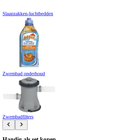
Slaapzakken-luchtbedden
Zwembad onderhoud
Zwembadfilters
Handig als set kopen