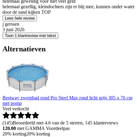
helemaal geweldig voor niet veel geld
helemaal gezellig, kleindochters zijn er blij mee, kunnen onder water
door de rand kijken TOP
Lees hele review
j gerssen
3 juni 2026
Toon 1 klantreview met tekst
Alternatieven
Bestway zwembad rond Pro Steel Max rond licht grijs 305 x 76 cm
met pomp
Veel verkocht
(
145
)
Beoordeeld met 4.6 van de 5 sterren, 145 klantreviews
120.00
met GAMMA Voordeelpas
20% korting
20% korting