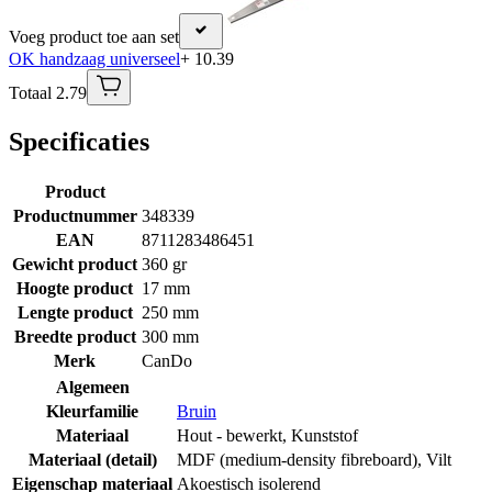
Voeg product toe aan set
OK handzaag universeel
+ 10.39
Totaal 2.79
Specificaties
Product
Productnummer
348339
EAN
8711283486451
Gewicht product
360 gr
Hoogte product
17 mm
Lengte product
250 mm
Breedte product
300 mm
Merk
CanDo
Algemeen
Kleurfamilie
Bruin
Materiaal
Hout - bewerkt
,
Kunststof
Materiaal (detail)
MDF (medium-density fibreboard)
,
Vilt
Eigenschap materiaal
Akoestisch isolerend