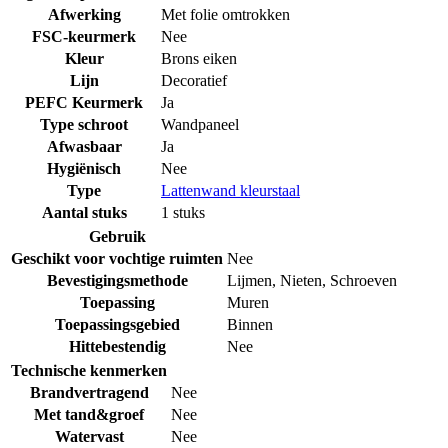
Afwerking
Met folie omtrokken
FSC-keurmerk
Nee
Kleur
Brons eiken
Lijn
Decoratief
PEFC Keurmerk
Ja
Type schroot
Wandpaneel
Afwasbaar
Ja
Hygiënisch
Nee
Type
Lattenwand kleurstaal
Aantal stuks
1 stuks
Gebruik
Geschikt voor vochtige ruimten
Nee
Bevestigingsmethode
Lijmen
,
Nieten
,
Schroeven
Toepassing
Muren
Toepassingsgebied
Binnen
Hittebestendig
Nee
Technische kenmerken
Brandvertragend
Nee
Met tand&groef
Nee
Watervast
Nee