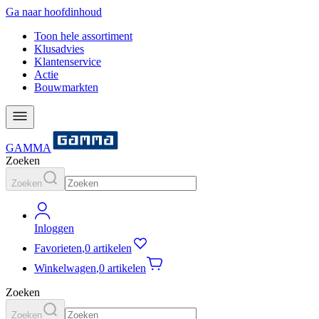
Ga naar hoofdinhoud
Toon hele assortiment
Klusadvies
Klantenservice
Actie
Bouwmarkten
GAMMA
Zoeken
Zoeken
Inloggen
Favorieten
,
0 artikelen
Winkelwagen
,
0 artikelen
Zoeken
Zoeken