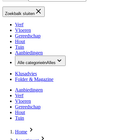
Zoekbalk sluiten
Verf
Vloeren
Gereedschap
Hout
Tuin
Aanbiedingen
Alle categorieën
Alles
Klusadvies
Folder & Magazine
Aanbiedingen
Verf
Vloeren
Gereedschap
Hout
Tuin
Home