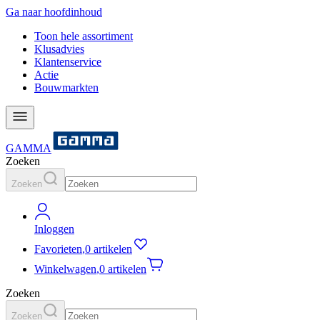
Ga naar hoofdinhoud
Toon hele assortiment
Klusadvies
Klantenservice
Actie
Bouwmarkten
GAMMA
Zoeken
Zoeken
Inloggen
Favorieten
,
0 artikelen
Winkelwagen
,
0 artikelen
Zoeken
Zoeken