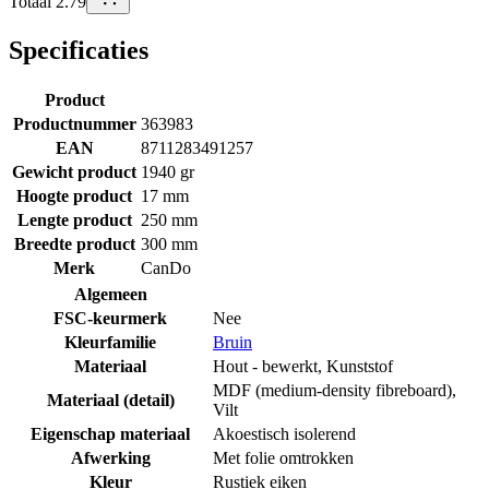
Totaal 2.79
Specificaties
Product
Productnummer
363983
EAN
8711283491257
Gewicht product
1940 gr
Hoogte product
17 mm
Lengte product
250 mm
Breedte product
300 mm
Merk
CanDo
Algemeen
FSC-keurmerk
Nee
Kleurfamilie
Bruin
Materiaal
Hout - bewerkt
,
Kunststof
MDF (medium-density fibreboard)
,
Materiaal (detail)
Vilt
Eigenschap materiaal
Akoestisch isolerend
Afwerking
Met folie omtrokken
Kleur
Rustiek eiken