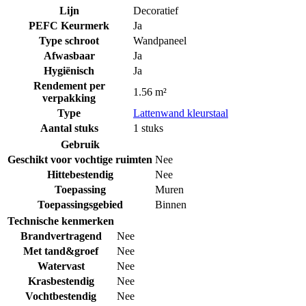
Lijn
Decoratief
PEFC Keurmerk
Ja
Type schroot
Wandpaneel
Afwasbaar
Ja
Hygiënisch
Ja
Rendement per
1.56 m²
verpakking
Type
Lattenwand kleurstaal
Aantal stuks
1 stuks
Gebruik
Geschikt voor vochtige ruimten
Nee
Hittebestendig
Nee
Toepassing
Muren
Toepassingsgebied
Binnen
Technische kenmerken
Brandvertragend
Nee
Met tand&groef
Nee
Watervast
Nee
Krasbestendig
Nee
Vochtbestendig
Nee