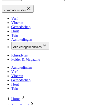
Zoekbalk sluiten
Verf
Vloeren
Gereedschap
Hout
Tuin
Aanbiedingen
Alle categorieën
Alles
Klusadvies
Folder & Magazine
Aanbiedingen
Verf
Vloeren
Gereedschap
Hout
Tuin
Home