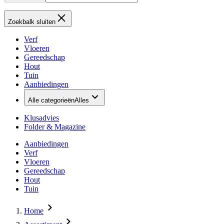
Zoekbalk sluiten
Verf
Vloeren
Gereedschap
Hout
Tuin
Aanbiedingen
Alle categorieën
Alles
Klusadvies
Folder & Magazine
Aanbiedingen
Verf
Vloeren
Gereedschap
Hout
Tuin
Home