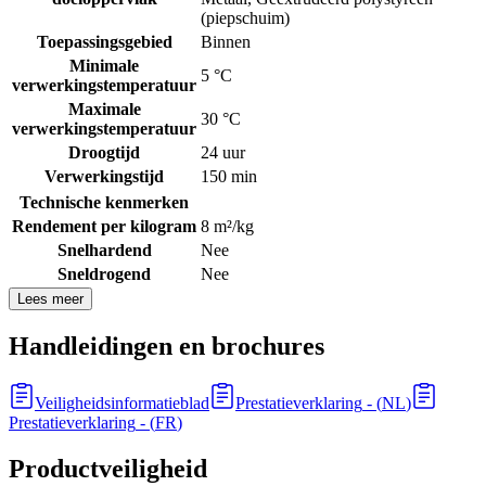
(piepschuim)
Toepassingsgebied
Binnen
Minimale
5 °C
verwerkingstemperatuur
Maximale
30 °C
verwerkingstemperatuur
Droogtijd
24 uur
Verwerkingstijd
150 min
Technische kenmerken
Rendement per kilogram
8 m²/kg
Snelhardend
Nee
Sneldrogend
Nee
Lees meer
Handleidingen en brochures
Veiligheidsinformatieblad
Prestatieverklaring
- (
NL
)
Prestatieverklaring
- (
FR
)
Productveiligheid