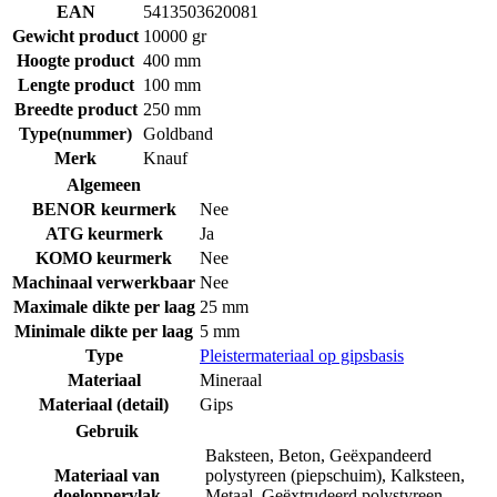
EAN
5413503620081
Gewicht product
10000 gr
Hoogte product
400 mm
Lengte product
100 mm
Breedte product
250 mm
Type(nummer)
Goldband
Merk
Knauf
Algemeen
BENOR keurmerk
Nee
ATG keurmerk
Ja
KOMO keurmerk
Nee
Machinaal verwerkbaar
Nee
Maximale dikte per laag
25 mm
Minimale dikte per laag
5 mm
Type
Pleistermateriaal op gipsbasis
Materiaal
Mineraal
Materiaal (detail)
Gips
Gebruik
Baksteen
,
Beton
,
Geëxpandeerd
Materiaal van
polystyreen (piepschuim)
,
Kalksteen
,
doeloppervlak
Metaal
,
Geëxtrudeerd polystyreen