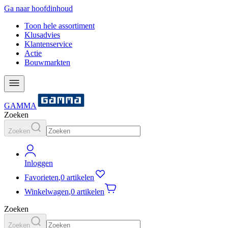
Ga naar hoofdinhoud
Toon hele assortiment
Klusadvies
Klantenservice
Actie
Bouwmarkten
GAMMA
Zoeken
Zoeken
Inloggen
Favorieten
,
0 artikelen
Winkelwagen
,
0 artikelen
Zoeken
Zoeken