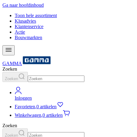
Ga naar hoofdinhoud
Toon hele assortiment
Klusadvies
Klantenservice
Actie
Bouwmarkten
GAMMA
Zoeken
Zoeken
Inloggen
Favorieten
,
0 artikelen
Winkelwagen
,
0 artikelen
Zoeken
Zoeken