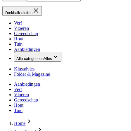
Zoekbalk sluiten
Verf
Vloeren
Gereedschap
Hout
Tuin
Aanbiedingen
Alle categorieën
Alles
Klusadvies
Folder & Magazine
Aanbiedingen
Verf
Vloeren
Gereedschap
Hout
Tuin
Home