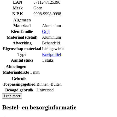
EAN
8711247125396
Merk
Geen
N P K
9998-9998-9998
Algemeen
Materiaal
Aluminium
Kleurfamilie
Grijs
Materiaal (detail)
Aluminium
Afwerking
Behandeld
Eigenschap materiaal
Lichtgewicht
Type
Knelprofiel
Aantal stuks
1 stuks
Afmetingen
Materiaaldikte
1 mm
Gebruik
Toepassingsgebied
Binnen
,
Buiten
Beoogd gebruik
Universeel
Lees meer
Bestel- en bezorginformatie