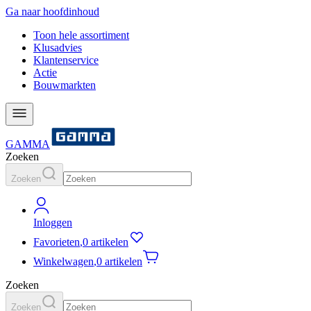
Ga naar hoofdinhoud
Toon hele assortiment
Klusadvies
Klantenservice
Actie
Bouwmarkten
GAMMA
Zoeken
Zoeken
Inloggen
Favorieten
,
0 artikelen
Winkelwagen
,
0 artikelen
Zoeken
Zoeken