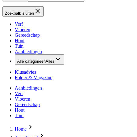
Zoekbalk sluiten
Verf
Vloeren
Gereedschap
Hout
Tuin
Aanbiedingen
Alle categorieën
Alles
Klusadvies
Folder & Magazine
Aanbiedingen
Verf
Vloeren
Gereedschap
Hout
Tuin
Home