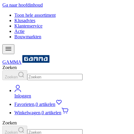
Ga naar hoofdinhoud
Toon hele assortiment
Klusadvies
Klantenservice
Actie
Bouwmarkten
GAMMA
Zoeken
Zoeken
Inloggen
Favorieten
,
0 artikelen
Winkelwagen
,
0 artikelen
Zoeken
Zoeken