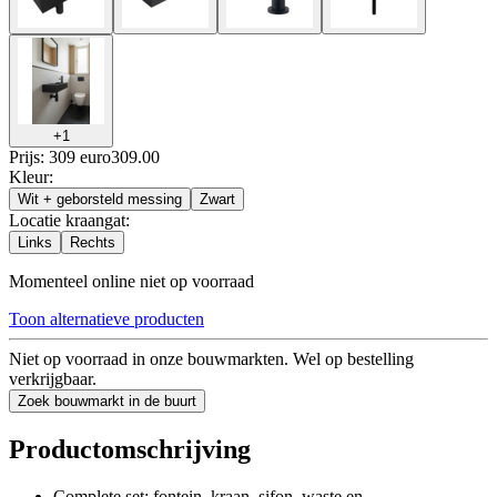
+
1
Prijs: 309 euro
309
.
00
Kleur
:
Wit + geborsteld messing
Zwart
Locatie kraangat
:
Links
Rechts
Momenteel online niet op voorraad
Toon alternatieve producten
Niet op voorraad in onze bouwmarkten. Wel op bestelling
verkrijgbaar.
Zoek bouwmarkt in de buurt
Productomschrijving
Complete set: fontein, kraan, sifon, waste en