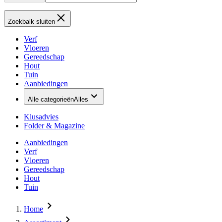
Zoekbalk sluiten
Verf
Vloeren
Gereedschap
Hout
Tuin
Aanbiedingen
Alle categorieën
Alles
Klusadvies
Folder & Magazine
Aanbiedingen
Verf
Vloeren
Gereedschap
Hout
Tuin
Home