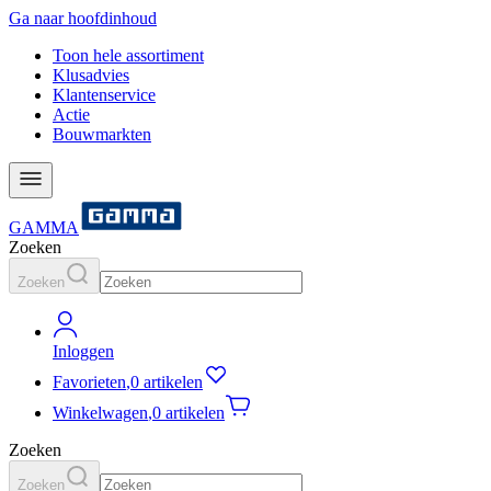
Ga naar hoofdinhoud
Toon hele assortiment
Klusadvies
Klantenservice
Actie
Bouwmarkten
GAMMA
Zoeken
Zoeken
Inloggen
Favorieten
,
0 artikelen
Winkelwagen
,
0 artikelen
Zoeken
Zoeken