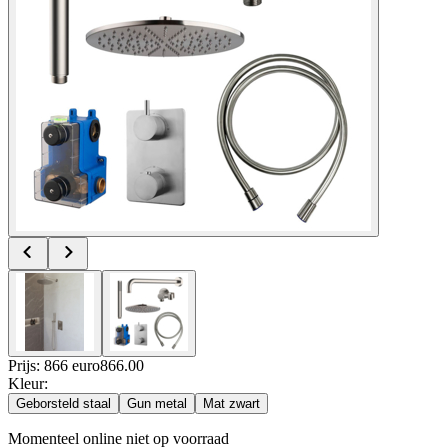
Prijs: 866 euro
866
.
00
Kleur
:
Geborsteld staal
Gun metal
Mat zwart
Momenteel online niet op voorraad