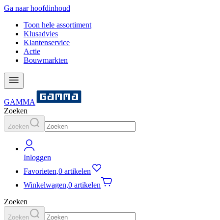
Ga naar hoofdinhoud
Toon hele assortiment
Klusadvies
Klantenservice
Actie
Bouwmarkten
GAMMA
Zoeken
Zoeken
Inloggen
Favorieten
,
0 artikelen
Winkelwagen
,
0 artikelen
Zoeken
Zoeken