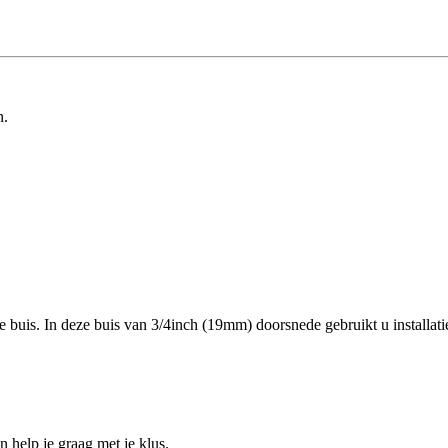
n.
aste buis. In deze buis van 3/4inch (19mm) doorsnede gebruikt u insta
help je graag met je klus.