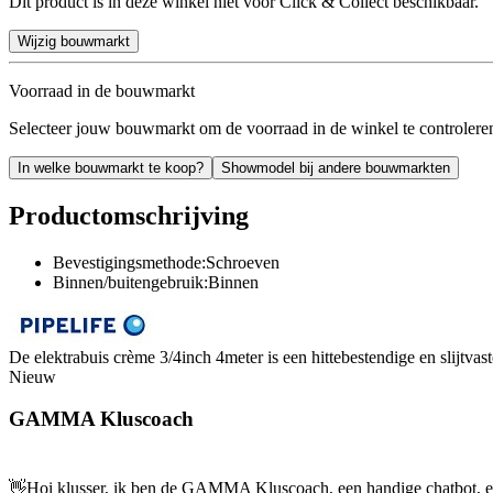
Dit product is in deze winkel niet voor Click & Collect beschikbaar.
Wijzig bouwmarkt
Voorraad in de bouwmarkt
Selecteer jouw bouwmarkt om de voorraad in de winkel te controlere
In welke bouwmarkt te koop?
Showmodel bij andere bouwmarkten
Productomschrijving
Bevestigingsmethode:Schroeven
Binnen/buitengebruik:Binnen
De elektrabuis crème 3/4inch 4meter is een hittebestendige en slijtv
Nieuw
GAMMA Kluscoach
👋
Hoi klusser, ik ben de GAMMA Kluscoach, een handige chatbot, en 