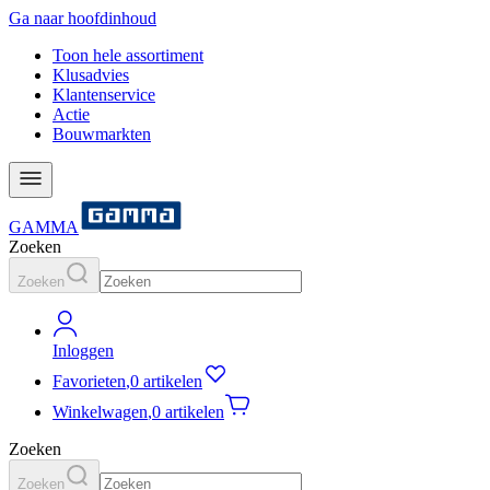
Ga naar hoofdinhoud
Toon hele assortiment
Klusadvies
Klantenservice
Actie
Bouwmarkten
GAMMA
Zoeken
Zoeken
Inloggen
Favorieten
,
0 artikelen
Winkelwagen
,
0 artikelen
Zoeken
Zoeken