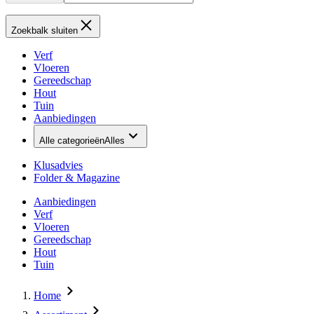
Zoekbalk sluiten
Verf
Vloeren
Gereedschap
Hout
Tuin
Aanbiedingen
Alle categorieën
Alles
Klusadvies
Folder & Magazine
Aanbiedingen
Verf
Vloeren
Gereedschap
Hout
Tuin
Home