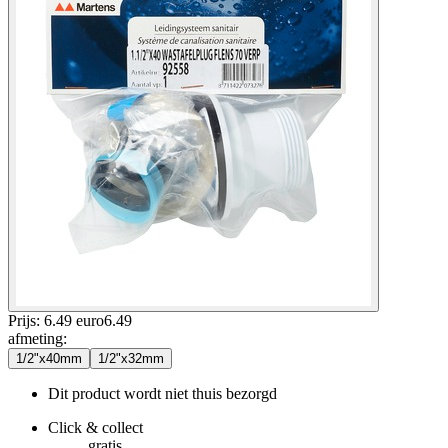
Prijs: 6.49 euro
6
.
49
afmeting
:
1/2"x40mm
1/2"x32mm
Dit product wordt niet thuis bezorgd
Click & collect
gratis