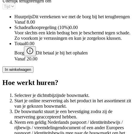
Uiterlijk terugbrengen om
Huurprijs
Dit verrekenen we met de borg bij het terugbrengen
Vanaf
8.00
Schadeafkoopregeling (10%)
0.00
Voor slechts een klein bedrag ben je beschermd tegen schade.
Zo voorkom je verrassingen en kun je zorgeloos klussen.
Totaal
0.00
Borg
Dit betaal je bij het ophalen
Vanaf
20.00
In winkelwagen
Hoe werkt huren?
Selecteer je dichtstbijzijnde bouwmarkt.
Start je online reservering als het product in het assortiment zit
van je gekozen bouwmarkt.
De bouwmarkt stuurt je een bevestiging zodra zij de
reservering geaccepteerd hebben.
Neem een geldig Nederlands paspoort / identiteitsbewijs /
rijbewijs / vreemdelingendocument of een ander Europees
paspoort / identiteitsbewijs mee naar de bouwmarkt om het