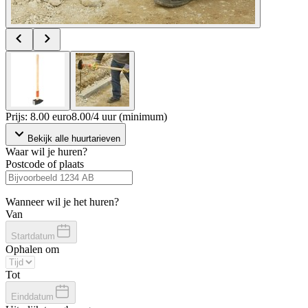
Prijs: 8.00 euro
8
.
00
/
4 uur (minimum)
Bekijk alle huurtarieven
Waar wil je huren?
Postcode of plaats
Wanneer wil je het huren?
Van
Startdatum
Ophalen om
Tot
Einddatum