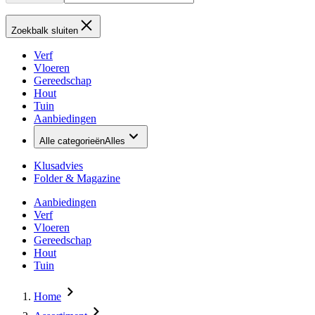
Zoekbalk sluiten
Verf
Vloeren
Gereedschap
Hout
Tuin
Aanbiedingen
Alle categorieën
Alles
Klusadvies
Folder & Magazine
Aanbiedingen
Verf
Vloeren
Gereedschap
Hout
Tuin
Home