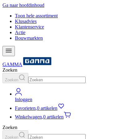
Ga naar hoofdinhoud
Toon hele assortiment
Klusadvies
Klantenservice
Actie
Bouwmarkten
GAMMA
Zoeken
Zoeken
Inloggen
Favorieten
,
0 artikelen
Winkelwagen
,
0 artikelen
Zoeken
Zoeken