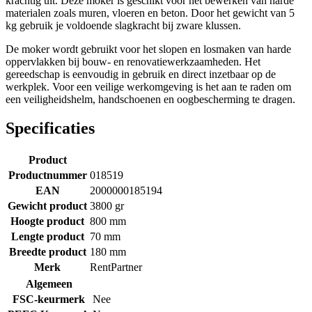
krachtig uit. Deze moker is geschikt voor het bewerken van harde
materialen zoals muren, vloeren en beton. Door het gewicht van 5
kg gebruik je voldoende slagkracht bij zware klussen.
De moker wordt gebruikt voor het slopen en losmaken van harde
oppervlakken bij bouw- en renovatiewerkzaamheden. Het
gereedschap is eenvoudig in gebruik en direct inzetbaar op de
werkplek. Voor een veilige werkomgeving is het aan te raden om
een veiligheidshelm, handschoenen en oogbescherming te dragen.
Specificaties
Product
Productnummer
018519
EAN
2000000185194
Gewicht product
3800 gr
Hoogte product
800 mm
Lengte product
70 mm
Breedte product
180 mm
Merk
RentPartner
Algemeen
FSC-keurmerk
Nee