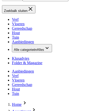
Zoekbalk sluiten
Verf
Vloeren
Gereedschap
Hout
Tuin
Aanbiedingen
Alle categorieën
Alles
Klusadvies
Folder & Magazine
Aanbiedingen
Verf
Vloeren
Gereedschap
Hout
Tuin
Home