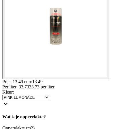
Prijs: 13.49 euro
13
.
49
Per
liter
:
33.73
33.73
per
liter
Kleur
:
Wat is je oppervlakte?
Oppervlakte (m2)