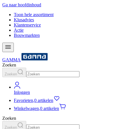
Ga naar hoofdinhoud
Toon hele assortiment
Klusadvies
Klantenservice
Actie
Bouwmarkten
GAMMA
Zoeken
Zoeken
Inloggen
Favorieten
,
0 artikelen
Winkelwagen
,
0 artikelen
Zoeken
Zoeken