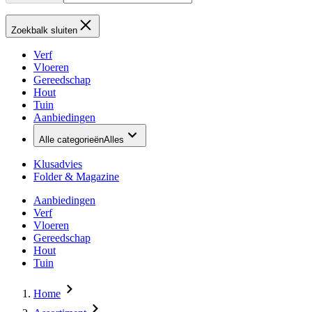
Zoekbalk sluiten
Verf
Vloeren
Gereedschap
Hout
Tuin
Aanbiedingen
Alle categorieën
Alles
Klusadvies
Folder & Magazine
Aanbiedingen
Verf
Vloeren
Gereedschap
Hout
Tuin
Home