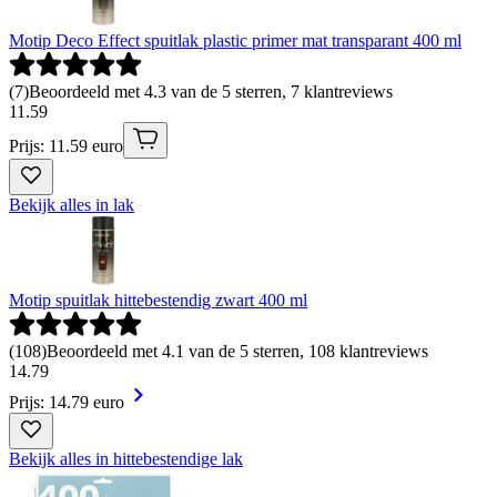
Motip Deco Effect spuitlak plastic primer mat transparant 400 ml
(
7
)
Beoordeeld met 4.3 van de 5 sterren, 7 klantreviews
11
.
59
Prijs: 11.59 euro
Bekijk alles in lak
Motip spuitlak hittebestendig zwart 400 ml
(
108
)
Beoordeeld met 4.1 van de 5 sterren, 108 klantreviews
14
.
79
Prijs: 14.79 euro
Bekijk alles in hittebestendige lak