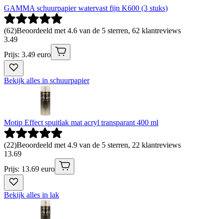
GAMMA schuurpapier watervast fijn K600 (3 stuks)
(
62
)
Beoordeeld met 4.6 van de 5 sterren, 62 klantreviews
3
.
49
Prijs: 3.49 euro
Bekijk alles in schuurpapier
Motip Effect spuitlak mat acryl transparant 400 ml
(
22
)
Beoordeeld met 4.9 van de 5 sterren, 22 klantreviews
13
.
69
Prijs: 13.69 euro
Bekijk alles in lak