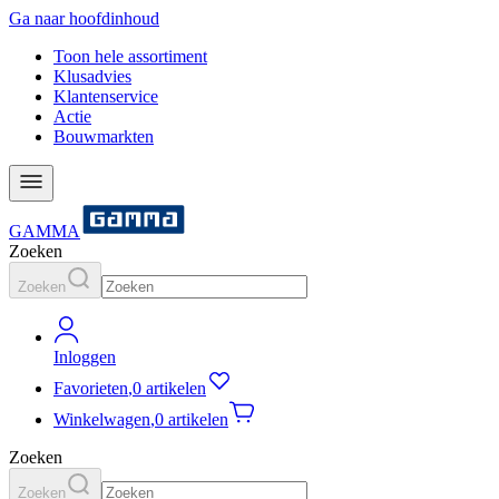
Ga naar hoofdinhoud
Toon hele assortiment
Klusadvies
Klantenservice
Actie
Bouwmarkten
GAMMA
Zoeken
Zoeken
Inloggen
Favorieten
,
0 artikelen
Winkelwagen
,
0 artikelen
Zoeken
Zoeken