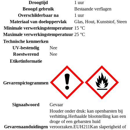
Droogtijd
1 uur
Beoogd gebruik
Bestaande verflagen
Overschilderbaar na
1 uur
Materiaal van doeloppervlak
Glas
,
Hout
,
Kunststof
,
Steen
Minimale verwerkingstemperatuur
15 °C
Maximale verwerkingstemperatuur
25 °C
Technische kenmerken
UV-bestendig
Nee
Roestwerend
Nee
Etiketinformatie
Gevarenpictogrammen
Signaalwoord
Gevaar
Houder onder druk: kan openbarsten bij
verhitting.
Herhaalde blootstelling kan een
droge of een gebarsten huid
Gevarenaanduidingen
veroorzaken.
EUH211
Kan slaperigheid of