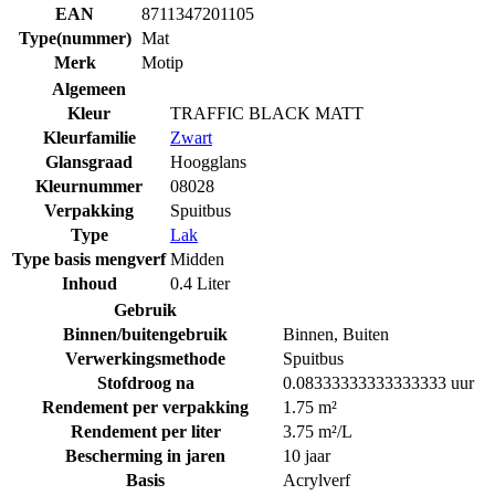
EAN
8711347201105
Type(nummer)
Mat
Merk
Motip
Algemeen
Kleur
TRAFFIC BLACK MATT
Kleurfamilie
Zwart
Glansgraad
Hoogglans
Kleurnummer
08028
Verpakking
Spuitbus
Type
Lak
Type basis mengverf
Midden
Inhoud
0.4 Liter
Gebruik
Binnen/buitengebruik
Binnen
,
Buiten
Verwerkingsmethode
Spuitbus
Stofdroog na
0.08333333333333333 uur
Rendement per verpakking
1.75 m²
Rendement per liter
3.75 m²/L
Bescherming in jaren
10 jaar
Basis
Acrylverf