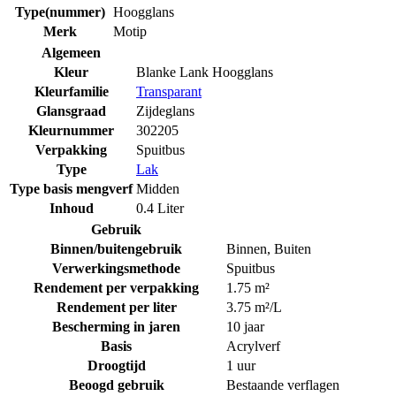
Type(nummer)
Hoogglans
Merk
Motip
Algemeen
Kleur
Blanke Lank Hoogglans
Kleurfamilie
Transparant
Glansgraad
Zijdeglans
Kleurnummer
302205
Verpakking
Spuitbus
Type
Lak
Type basis mengverf
Midden
Inhoud
0.4 Liter
Gebruik
Binnen/buitengebruik
Binnen
,
Buiten
Verwerkingsmethode
Spuitbus
Rendement per verpakking
1.75 m²
Rendement per liter
3.75 m²/L
Bescherming in jaren
10 jaar
Basis
Acrylverf
Droogtijd
1 uur
Beoogd gebruik
Bestaande verflagen