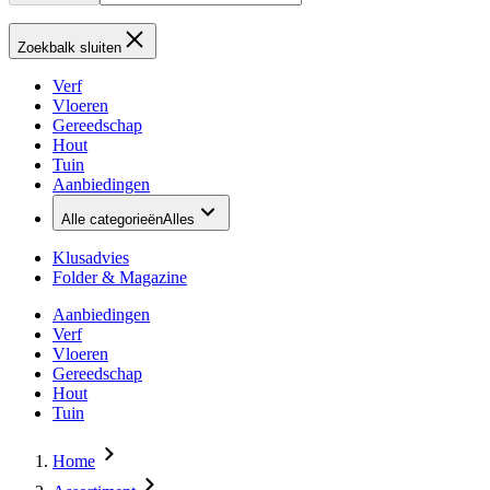
Zoekbalk sluiten
Verf
Vloeren
Gereedschap
Hout
Tuin
Aanbiedingen
Alle categorieën
Alles
Klusadvies
Folder & Magazine
Aanbiedingen
Verf
Vloeren
Gereedschap
Hout
Tuin
Home