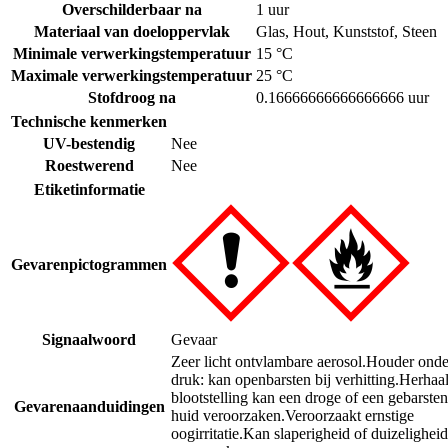
Overschilderbaar na
1 uur
Materiaal van doeloppervlak
Glas
,
Hout
,
Kunststof
,
Steen
Minimale verwerkingstemperatuur
15 °C
Maximale verwerkingstemperatuur
25 °C
Stofdroog na
0.16666666666666666 uur
Technische kenmerken
UV-bestendig
Nee
Roestwerend
Nee
Etiketinformatie
Gevarenpictogrammen
Signaalwoord
Gevaar
Zeer licht ontvlambare aerosol.
Houder onde
druk: kan openbarsten bij verhitting.
Herhaa
blootstelling kan een droge of een gebarsten
Gevarenaanduidingen
huid veroorzaken.
Veroorzaakt ernstige
oogirritatie.
Kan slaperigheid of duizeligheid