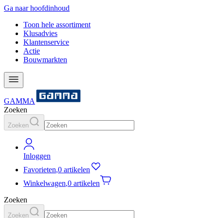
Ga naar hoofdinhoud
Toon hele assortiment
Klusadvies
Klantenservice
Actie
Bouwmarkten
GAMMA
Zoeken
Zoeken
Inloggen
Favorieten
,
0 artikelen
Winkelwagen
,
0 artikelen
Zoeken
Zoeken