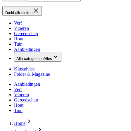
Zoekbalk sluiten
Verf
Vloeren
Gereedschap
Hout
Tuin
Aanbiedingen
Alle categorieën
Alles
Klusadvies
Folder & Magazine
Aanbiedingen
Verf
Vloeren
Gereedschap
Hout
Tuin
Home