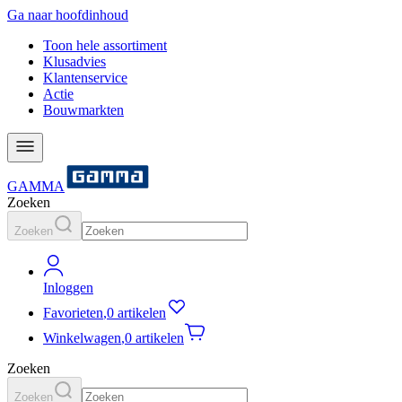
Ga naar hoofdinhoud
Toon hele assortiment
Klusadvies
Klantenservice
Actie
Bouwmarkten
GAMMA
Zoeken
Zoeken
Inloggen
Favorieten
,
0 artikelen
Winkelwagen
,
0 artikelen
Zoeken
Zoeken