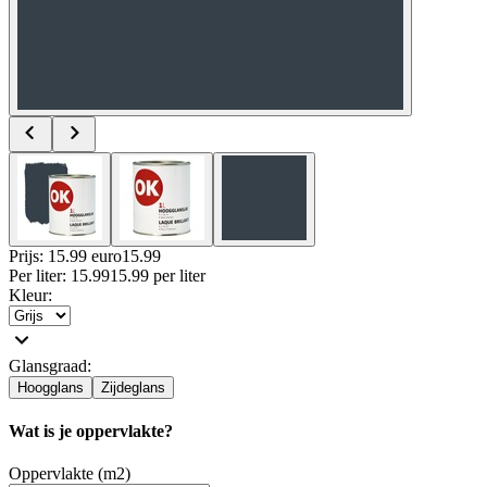
Prijs: 15.99 euro
15
.
99
Per
liter
:
15.99
15.99
per
liter
Kleur
:
Glansgraad
:
Hoogglans
Zijdeglans
Wat is je oppervlakte?
Oppervlakte (m2)