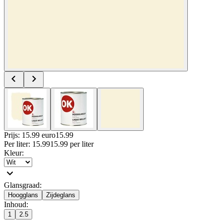
Prijs: 15.99 euro
15
.
99
Per
liter
:
15.99
15.99
per
liter
Kleur
:
Glansgraad
:
Hoogglans
Zijdeglans
Inhoud
:
1
2.5