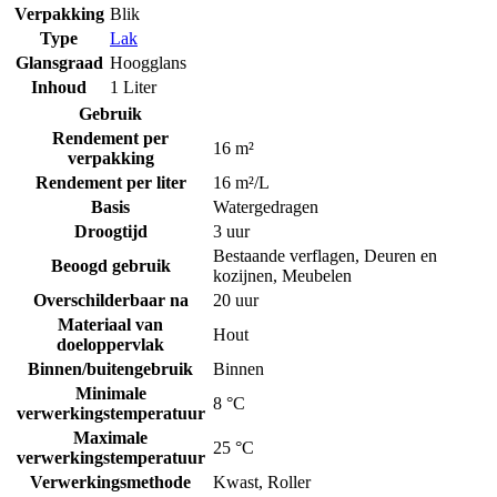
Verpakking
Blik
Type
Lak
Glansgraad
Hoogglans
Inhoud
1 Liter
Gebruik
Rendement per
16 m²
verpakking
Rendement per liter
16 m²/L
Basis
Watergedragen
Droogtijd
3 uur
Bestaande verflagen
,
Deuren en
Beoogd gebruik
kozijnen
,
Meubelen
Overschilderbaar na
20 uur
Materiaal van
Hout
doeloppervlak
Binnen/buitengebruik
Binnen
Minimale
8 °C
verwerkingstemperatuur
Maximale
25 °C
verwerkingstemperatuur
Verwerkingsmethode
Kwast
,
Roller