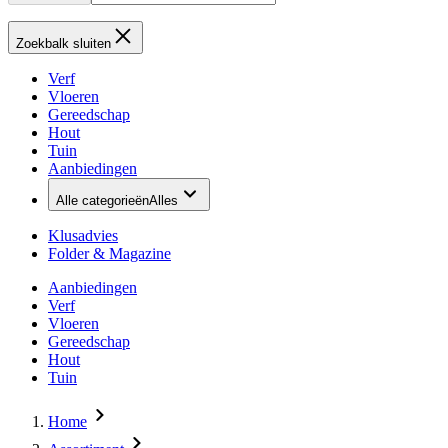
Zoekbalk sluiten
Verf
Vloeren
Gereedschap
Hout
Tuin
Aanbiedingen
Alle categorieën
Alles
Klusadvies
Folder & Magazine
Aanbiedingen
Verf
Vloeren
Gereedschap
Hout
Tuin
Home