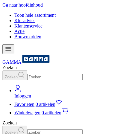
Ga naar hoofdinhoud
Toon hele assortiment
Klusadvies
Klantenservice
Actie
Bouwmarkten
GAMMA
Zoeken
Zoeken
Inloggen
Favorieten
,
0 artikelen
Winkelwagen
,
0 artikelen
Zoeken
Zoeken