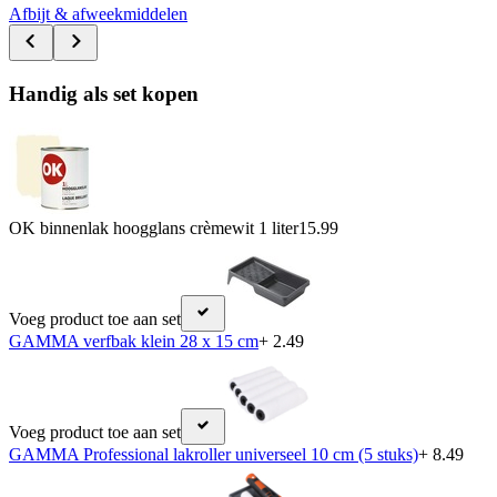
Afbijt & afweekmiddelen
Handig als set kopen
OK binnenlak hoogglans crèmewit 1 liter
15.99
Voeg product toe aan set
GAMMA verfbak klein 28 x 15 cm
+ 2.49
Voeg product toe aan set
GAMMA Professional lakroller universeel 10 cm (5 stuks)
+ 8.49