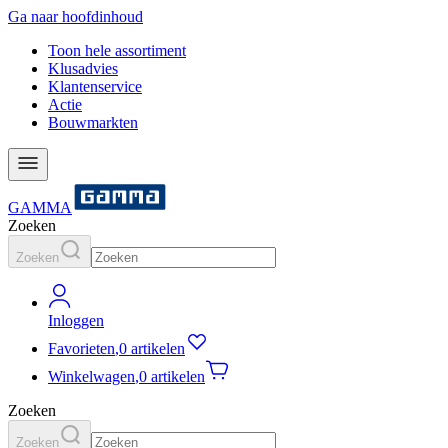
Ga naar hoofdinhoud
Toon hele assortiment
Klusadvies
Klantenservice
Actie
Bouwmarkten
GAMMA
Zoeken
Zoeken
Inloggen
Favorieten
,
0 artikelen
Winkelwagen
,
0 artikelen
Zoeken
Zoeken