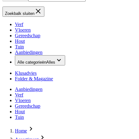
Zoekbalk sluiten
Verf
Vloeren
Gereedschap
Hout
Tuin
Aanbiedingen
Alle categorieën
Alles
Klusadvies
Folder & Magazine
Aanbiedingen
Verf
Vloeren
Gereedschap
Hout
Tuin
Home