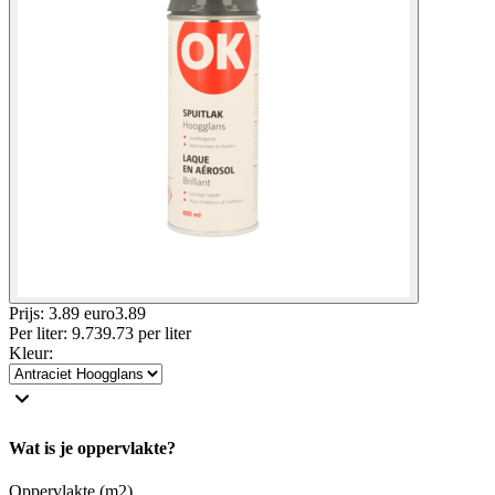
Prijs: 3.89 euro
3
.
89
Per
liter
:
9.73
9.73
per
liter
Kleur
:
Wat is je oppervlakte?
Oppervlakte (m2)