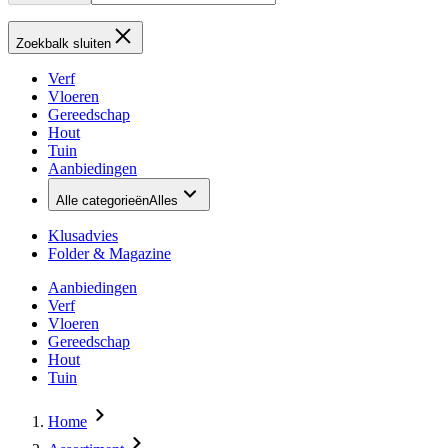
Zoekbalk sluiten
Verf
Vloeren
Gereedschap
Hout
Tuin
Aanbiedingen
Alle categorieën
Alles
Klusadvies
Folder & Magazine
Aanbiedingen
Verf
Vloeren
Gereedschap
Hout
Tuin
Home