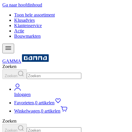
Ga naar hoofdinhoud
Toon hele assortiment
Klusadvies
Klantenservice
Actie
Bouwmarkten
GAMMA
Zoeken
Zoeken
Inloggen
Favorieten
,
0 artikelen
Winkelwagen
,
0 artikelen
Zoeken
Zoeken