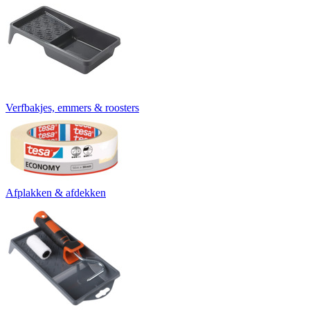
Verfbakjes, emmers & roosters
Afplakken & afdekken