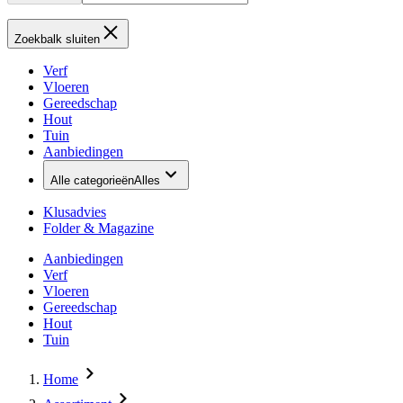
Zoekbalk sluiten
Verf
Vloeren
Gereedschap
Hout
Tuin
Aanbiedingen
Alle categorieën
Alles
Klusadvies
Folder & Magazine
Aanbiedingen
Verf
Vloeren
Gereedschap
Hout
Tuin
Home