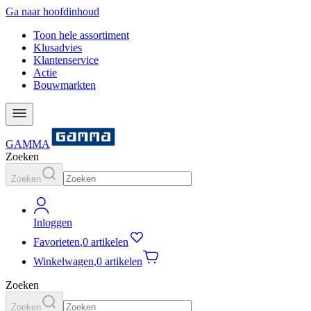
Ga naar hoofdinhoud
Toon hele assortiment
Klusadvies
Klantenservice
Actie
Bouwmarkten
GAMMA
Zoeken
Zoeken
Inloggen
Favorieten
,
0 artikelen
Winkelwagen
,
0 artikelen
Zoeken
Zoeken