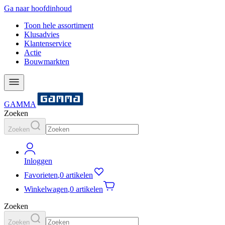
Ga naar hoofdinhoud
Toon hele assortiment
Klusadvies
Klantenservice
Actie
Bouwmarkten
GAMMA
Zoeken
Zoeken
Inloggen
Favorieten
,
0 artikelen
Winkelwagen
,
0 artikelen
Zoeken
Zoeken