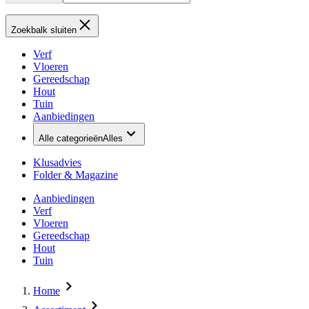
Zoekbalk sluiten
Verf
Vloeren
Gereedschap
Hout
Tuin
Aanbiedingen
Alle categorieën
Alles
Klusadvies
Folder & Magazine
Aanbiedingen
Verf
Vloeren
Gereedschap
Hout
Tuin
Home