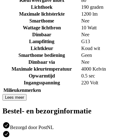
Kleurweergave index
80
Lichthoek
190 graden
Maximale lichtsterkte
1200 lm
Smarthome
Nee
Wattage lichtbron
10 Watt
Dimbaar
Nee
Lampfitting
G13
Lichtkleur
Koud wit
Smarthome bediening
Geen
Dimbaar via
Nee
Maximale kleurtemperatuur
4000 Kelvin
Opwarmtijd
0.5 sec
Ingangsspanning
220 Volt
Milieukenmerken
Lees meer
Bestel- en bezorginformatie
Bezorgd door PostNL