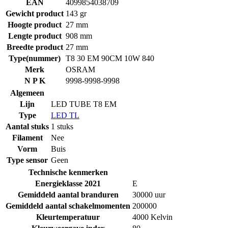
EAN
4099854038709
Gewicht product
143 gr
Hoogte product
27 mm
Lengte product
908 mm
Breedte product
27 mm
Type(nummer)
T8 30 EM 90CM 10W 840
Merk
OSRAM
N P K
9998-9998-9998
Algemeen
Lijn
LED TUBE T8 EM
Type
LED TL
Aantal stuks
1 stuks
Filament
Nee
Vorm
Buis
Type sensor
Geen
Technische kenmerken
Energieklasse 2021
E
Gemiddeld aantal branduren
30000 uur
Gemiddeld aantal schakelmomenten
200000
Kleurtemperatuur
4000 Kelvin