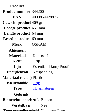
Product
Productnummer
344200
EAN
4099854428876
Gewicht product
469 gr
Hoogte product
651 mm
Lengte product
64 mm
Breedte product
69 mm
Merk
OSRAM
Algemeen
Materiaal
Kunststof
Kleur
Grijs
Lijn
Essentials Damp Proof
Energiebron
Netspanning
Materiaal (detail)
Plastic
Kleurfamilie
Grijs
Type
TL armaturen
Gebruik
Binnen/buitengebruik
Binnen
Verstelbaar
Nee
Type verstelbaarheid
Niet verstelbaar