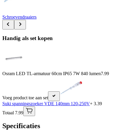
Schroevendraaiers
Handig als set kopen
Osram LED TL-armatuur 60cm IP65 7W 840 lumen
7.99
Voeg product toe aan set
Suki spanningszoeker VDE 140mm 120-250V
+ 3.39
Totaal 7.99
Specificaties