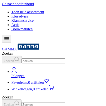
Ga naar hoofdinhoud
Toon hele assortiment
Klusadvies
Klantenservice
Actie
Bouwmarkten
GAMMA
Zoeken
Zoeken
Inloggen
Favorieten
,
0 artikelen
Winkelwagen
,
0 artikelen
Zoeken
Zoeken