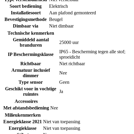
Soort bediening
Elektrisch
Installatiesoort
Aan plafond gemonteerd
Bevestigingsmethode
Beugel
Dimbaar via
Niet dimbaar
Technische kenmerken
Gemiddeld aantal
25000 uur
branduren
IP65 - Bescherming tegen alle stof;
IP Beschermingsklasse
sproeidicht
Richtbaar
Niet richtbaar
Armatuur inclusief
Nee
dimmer
Type sensor
Geen
Geschikt voor in vochtige
Ja
ruimtes
Accessoires
Met afstandsbediening
Nee
Milieukenmerken
Energieklasse 2021
Niet van toepassing
Energieklasse
Niet van toepassing