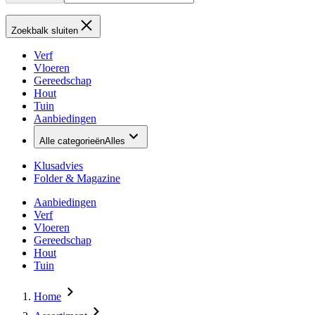
Zoekbalk sluiten
Verf
Vloeren
Gereedschap
Hout
Tuin
Aanbiedingen
Alle categorieën
Alles
Klusadvies
Folder & Magazine
Aanbiedingen
Verf
Vloeren
Gereedschap
Hout
Tuin
Home