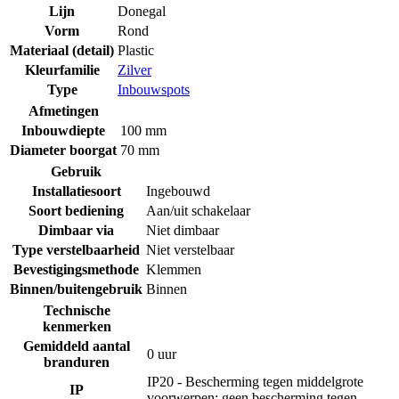
Lijn
Donegal
Vorm
Rond
Materiaal (detail)
Plastic
Kleurfamilie
Zilver
Type
Inbouwspots
Afmetingen
Inbouwdiepte
100 mm
Diameter boorgat
70 mm
Gebruik
Installatiesoort
Ingebouwd
Soort bediening
Aan/uit schakelaar
Dimbaar via
Niet dimbaar
Type verstelbaarheid
Niet verstelbaar
Bevestigingsmethode
Klemmen
Binnen/buitengebruik
Binnen
Technische
kenmerken
Gemiddeld aantal
0 uur
branduren
IP20 - Bescherming tegen middelgrote
IP
voorwerpen; geen bescherming tegen