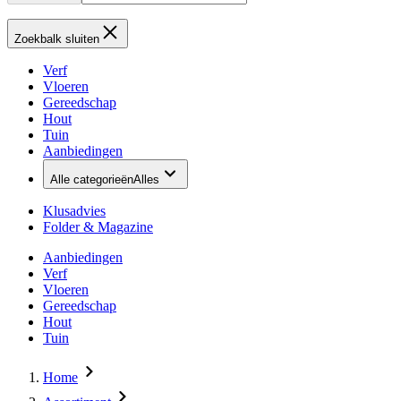
Zoekbalk sluiten
Verf
Vloeren
Gereedschap
Hout
Tuin
Aanbiedingen
Alle categorieën
Alles
Klusadvies
Folder & Magazine
Aanbiedingen
Verf
Vloeren
Gereedschap
Hout
Tuin
Home