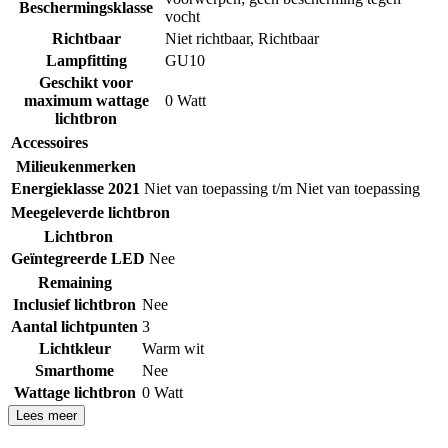
Beschermingsklasse
vocht
Richtbaar
Niet richtbaar
,
Richtbaar
Lampfitting
GU10
Geschikt voor
maximum wattage
0 Watt
lichtbron
Accessoires
Milieukenmerken
Energieklasse 2021
Niet van toepassing t/m Niet van toepassing
Meegeleverde lichtbron
Lichtbron
Geïntegreerde LED
Nee
Remaining
Inclusief lichtbron
Nee
Aantal lichtpunten
3
Lichtkleur
Warm wit
Smarthome
Nee
Wattage lichtbron
0 Watt
Lees meer