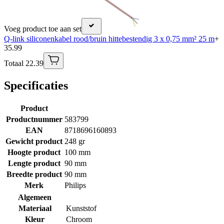
Voeg product toe aan set
Q-link siliconenkabel rood/bruin hittebestendig 3 x 0,75 mm² 25 m
+
35.99
Totaal 22.39
Specificaties
Product
Productnummer
583799
EAN
8718696160893
Gewicht product
248 gr
Hoogte product
100 mm
Lengte product
90 mm
Breedte product
90 mm
Merk
Philips
Algemeen
Materiaal
Kunststof
Kleur
Chroom