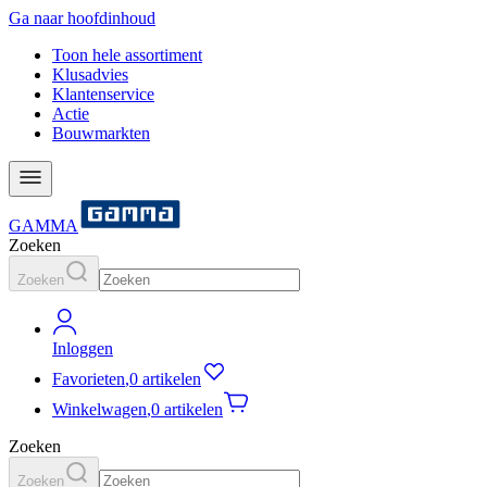
Ga naar hoofdinhoud
Toon hele assortiment
Klusadvies
Klantenservice
Actie
Bouwmarkten
GAMMA
Zoeken
Zoeken
Inloggen
Favorieten
,
0 artikelen
Winkelwagen
,
0 artikelen
Zoeken
Zoeken