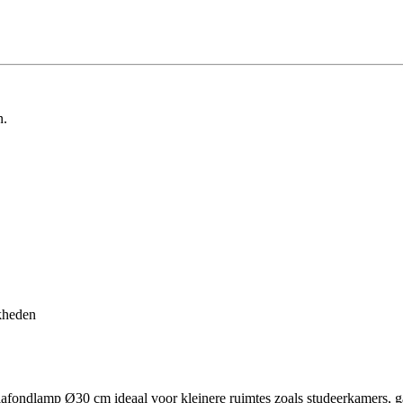
n.
kheden
plafondlamp Ø30 cm ideaal voor kleinere ruimtes zoals studeerkamers, 