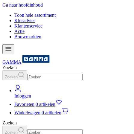
Ga naar hoofdinhoud
Toon hele assortiment
Klusadvies
Klantenservice
Actie
Bouwmarkten
GAMMA
Zoeken
Zoeken
Inloggen
Favorieten
,
0 artikelen
Winkelwagen
,
0 artikelen
Zoeken
Zoeken