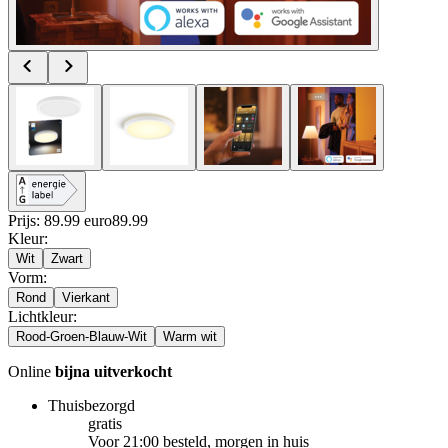
Prijs: 89.99 euro
89
.
99
Kleur
:
Wit
Zwart
Vorm
:
Rond
Vierkant
Lichtkleur
:
Rood-Groen-Blauw-Wit
Warm wit
Online
bijna uitverkocht
Thuisbezorgd
gratis
Voor 21:00 besteld, morgen in huis