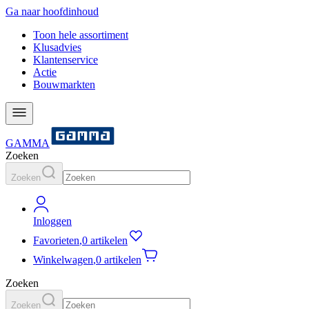
Ga naar hoofdinhoud
Toon hele assortiment
Klusadvies
Klantenservice
Actie
Bouwmarkten
GAMMA
Zoeken
Zoeken
Inloggen
Favorieten
,
0 artikelen
Winkelwagen
,
0 artikelen
Zoeken
Zoeken