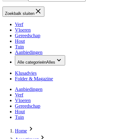
Zoekbalk sluiten
Verf
Vloeren
Gereedschap
Hout
Tuin
Aanbiedingen
Alle categorieën
Alles
Klusadvies
Folder & Magazine
Aanbiedingen
Verf
Vloeren
Gereedschap
Hout
Tuin
Home