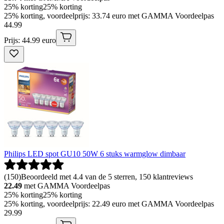
25% korting
25% korting
25% korting, voordeelprijs: 33.74 euro met GAMMA Voordeelpas
44
.
99
Prijs: 44.99 euro
Philips LED spot GU10 50W 6 stuks warmglow dimbaar
(
150
)
Beoordeeld met 4.4 van de 5 sterren, 150 klantreviews
22.49
met GAMMA Voordeelpas
25% korting
25% korting
25% korting, voordeelprijs: 22.49 euro met GAMMA Voordeelpas
29
.
99