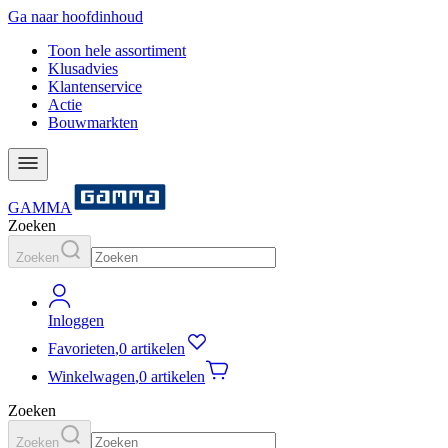
Ga naar hoofdinhoud
Toon hele assortiment
Klusadvies
Klantenservice
Actie
Bouwmarkten
GAMMA
Zoeken
Zoeken
Inloggen
Favorieten
,
0 artikelen
Winkelwagen
,
0 artikelen
Zoeken
Zoeken