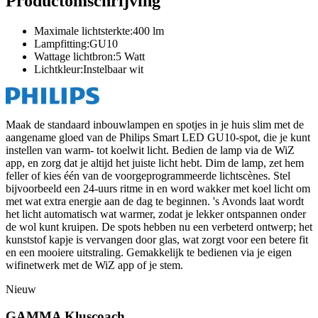
Productomschrijving
Maximale lichtsterkte:400 lm
Lampfitting:GU10
Wattage lichtbron:5 Watt
Lichtkleur:Instelbaar wit
Maak de standaard inbouwlampen en spotjes in je huis slim met de
aangename gloed van de Philips Smart LED GU10-spot, die je kunt
instellen van warm- tot koelwit licht. Bedien de lamp via de WiZ
app, en zorg dat je altijd het juiste licht hebt. Dim de lamp, zet hem
feller of kies één van de voorgeprogrammeerde lichtscènes. Stel
bijvoorbeeld een 24-uurs ritme in en word wakker met koel licht om
met wat extra energie aan de dag te beginnen. 's Avonds laat wordt
het licht automatisch wat warmer, zodat je lekker ontspannen onder
de wol kunt kruipen. De spots hebben nu een verbeterd ontwerp; het
kunststof kapje is vervangen door glas, wat zorgt voor een betere fit
en een mooiere uitstraling. Gemakkelijk te bedienen via je eigen
wifinetwerk met de WiZ app of je stem.
Nieuw
GAMMA Kluscoach