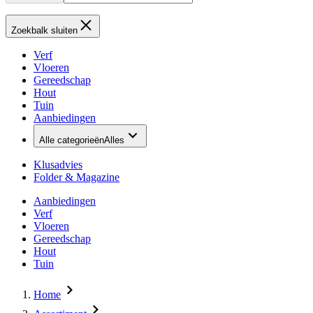
Zoekbalk sluiten
Verf
Vloeren
Gereedschap
Hout
Tuin
Aanbiedingen
Alle categorieën
Alles
Klusadvies
Folder & Magazine
Aanbiedingen
Verf
Vloeren
Gereedschap
Hout
Tuin
Home