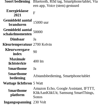
Soort bediening
Bluetooth
,
Rfid tag
,
Smartphone/tablet
,
Via
een app
,
Voice (stem) gestuurd
Energieklasse
F
2021
Gemiddeld aantal
15000 uur
branduren
Gemiddeld aantal
50000
schakelmomenten
Dimbaar
Ja
Kleurtemperatuur
2700 Kelvin
Kleurweergave
90
index
Maximale
400 lm
lichtsterkte
Smarthome
Ja
Smarthome
Afstandsbediening
,
Smartphone/tablet
bediening
Wattage lichtbron
5 Watt
Amazon Echo
,
Google Assistant
,
IFTTT
,
Smarthome
KlikAanKlikUit
,
Samsung SmartThings
,
platform
Sonos
Ingangsspanning
230 Volt