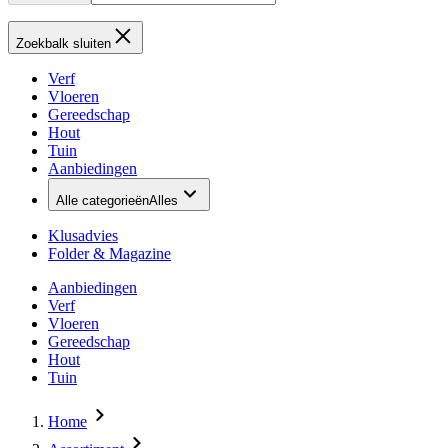
Zoekbalk sluiten
Verf
Vloeren
Gereedschap
Hout
Tuin
Aanbiedingen
Alle categorieën
Alles
Klusadvies
Folder & Magazine
Aanbiedingen
Verf
Vloeren
Gereedschap
Hout
Tuin
Home