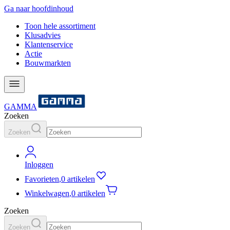
Ga naar hoofdinhoud
Toon hele assortiment
Klusadvies
Klantenservice
Actie
Bouwmarkten
GAMMA
Zoeken
Zoeken
Inloggen
Favorieten
,
0 artikelen
Winkelwagen
,
0 artikelen
Zoeken
Zoeken