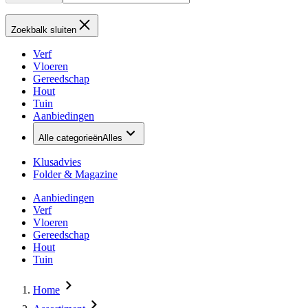
Zoekbalk sluiten
Verf
Vloeren
Gereedschap
Hout
Tuin
Aanbiedingen
Alle categorieën
Alles
Klusadvies
Folder & Magazine
Aanbiedingen
Verf
Vloeren
Gereedschap
Hout
Tuin
Home