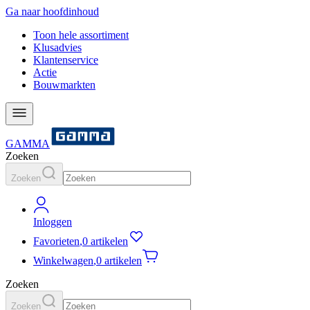
Ga naar hoofdinhoud
Toon hele assortiment
Klusadvies
Klantenservice
Actie
Bouwmarkten
GAMMA
Zoeken
Zoeken
Inloggen
Favorieten
,
0 artikelen
Winkelwagen
,
0 artikelen
Zoeken
Zoeken