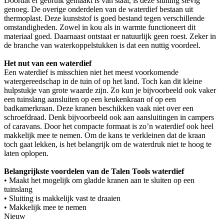
Doordat er gebruik gemaakt is van staal, is deze sluiting stevig
genoeg. De overige onderdelen van de waterdief bestaan uit
thermoplast. Deze kunststof is goed bestand tegen verschillende
omstandigheden. Zowel in kou als in warmte functioneert dit
materiaal goed. Daarnaast ontstaat er natuurlijk geen roest. Zeker in
de branche van waterkoppelstukken is dat een nuttig voordeel.
Het nut van een waterdief
Een waterdief is misschien niet het meest voorkomende
watergereedschap in de tuin of op het land. Toch kan dit kleine
hulpstukje van grote waarde zijn. Zo kun je bijvoorbeeld ook vaker
een tuinslang aansluiten op een keukenkraan of op een
badkamerkraan. Deze kranen beschikken vaak niet over een
schroefdraad. Denk bijvoorbeeld ook aan aansluitingen in campers
of caravans. Door het compacte formaat is zo’n waterdief ook heel
makkelijk mee te nemen. Om de kans te verkleinen dat de kraan
toch gaat lekken, is het belangrijk om de waterdruk niet te hoog te
laten oplopen.
Belangrijkste voordelen van de Talen Tools waterdief
• Maakt het mogelijk om gladde kranen aan te sluiten op een
tuinslang
• Sluiting is makkelijk vast te draaien
• Makkelijk mee te nemen
Nieuw