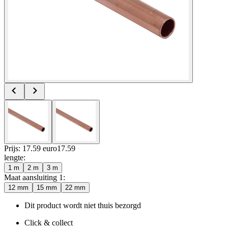
Prijs: 17.59 euro
17
.
59
lengte
:
1 m
2 m
3 m
Maat aansluiting 1
:
12 mm
15 mm
22 mm
Dit product wordt niet thuis bezorgd
Click & collect