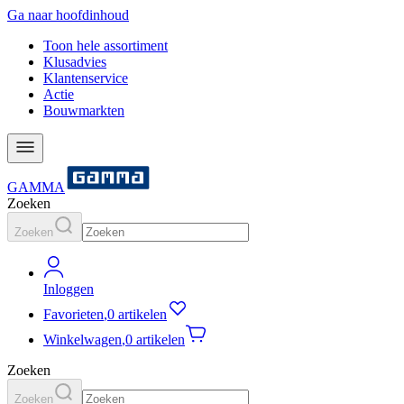
Ga naar hoofdinhoud
Toon hele assortiment
Klusadvies
Klantenservice
Actie
Bouwmarkten
GAMMA
Zoeken
Zoeken
Inloggen
Favorieten
,
0 artikelen
Winkelwagen
,
0 artikelen
Zoeken
Zoeken