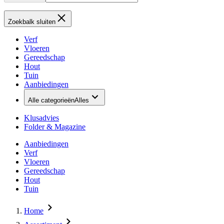
Zoekbalk sluiten
Verf
Vloeren
Gereedschap
Hout
Tuin
Aanbiedingen
Alle categorieën
Alles
Klusadvies
Folder & Magazine
Aanbiedingen
Verf
Vloeren
Gereedschap
Hout
Tuin
Home