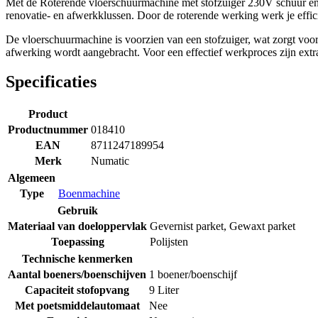
Met de Roterende vloerschuurmachine met stofzuiger 230V schuur en e
renovatie- en afwerkklussen. Door de roterende werking werk je efficië
De vloerschuurmachine is voorzien van een stofzuiger, wat zorgt vo
afwerking wordt aangebracht. Voor een effectief werkproces zijn ext
Specificaties
Product
Productnummer
018410
EAN
8711247189954
Merk
Numatic
Algemeen
Type
Boenmachine
Gebruik
Materiaal van doeloppervlak
Gevernist parket
,
Gewaxt parket
Toepassing
Polijsten
Technische kenmerken
Aantal boeners/boenschijven
1 boener/boenschijf
Capaciteit stofopvang
9 Liter
Met poetsmiddelautomaat
Nee