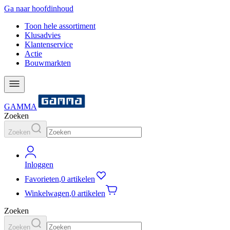
Ga naar hoofdinhoud
Toon hele assortiment
Klusadvies
Klantenservice
Actie
Bouwmarkten
GAMMA
Zoeken
Zoeken
Inloggen
Favorieten
,
0 artikelen
Winkelwagen
,
0 artikelen
Zoeken
Zoeken