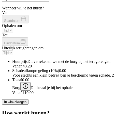
Wanneer wil je het huren?
Van
Startdatum
Ophalen om
Tot
Einddatum
Uiterlijk terugbrengen om
Huurprijs
Dit verrekenen we met de borg bij het terugbrengen
Vanaf
43.20
Schadeafkoopregeling (10%)
0.00
Voor slechts een klein bedrag ben je beschermd tegen schade. 
Totaal
0.00
Borg
Dit betaal je bij het ophalen
Vanaf
110.00
In winkelwagen
Hoe werkt huren?