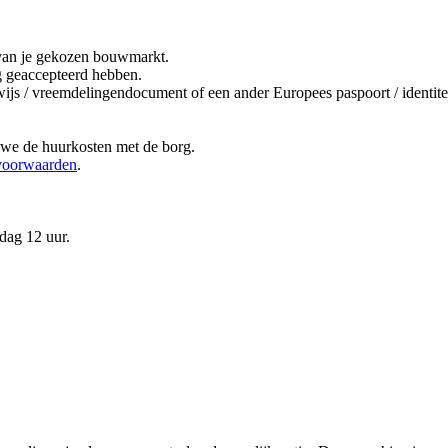
it van je gekozen bouwmarkt.
ng geaccepteerd hebben.
bewijs / vreemdelingendocument of een ander Europees paspoort / ident
 we de huurkosten met de borg.
voorwaarden
.
dag 12 uur.