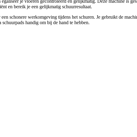
galiseer je vloeren gecontroleerd en gelijkmatig. Deze machine is ges
nt en bereik je een gelijkmatig schuurresultaat.
or een schonere werkomgeving tijdens het schuren. Je gebruikt de mach
ra schuurpads handig om bij de hand te hebben.