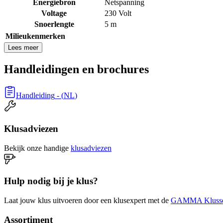
Energiebron
Netspanning
Voltage
230 Volt
Snoerlengte
5 m
Milieukenmerken
Lees meer
Handleidingen en brochures
Handleiding
- (
NL
)
Klusadviezen
Bekijk onze handige
klusadviezen
Hulp nodig bij je klus?
Laat jouw klus uitvoeren door een klusexpert met de
GAMMA Klusse
Assortiment