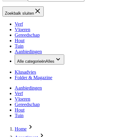
Zoekbalk sluiten
Verf
Vloeren
Gereedschap
Hout
Tuin
Aanbiedingen
Alle categorieën
Alles
Klusadvies
Folder & Magazine
Aanbiedingen
Verf
Vloeren
Gereedschap
Hout
Tuin
Home