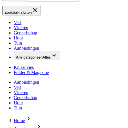
Zoekbalk sluiten
Verf
Vloeren
Gereedschap
Hout
Tuin
Aanbiedingen
Alle categorieën
Alles
Klusadvies
Folder & Magazine
Aanbiedingen
Verf
Vloeren
Gereedschap
Hout
Tuin
Home