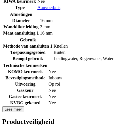
KIWA keurmerk
Nee
Type
Aanvoerbuis
Afmetingen
Diameter
16 mm
Wanddikte leiding
2 mm
Maat aansluiting 1
16 mm
Gebruik
Methode van aansluiten 1
Knellen
Toepassingsgebied
Buiten
Beoogd gebruik
Leidingwater
,
Regenwater
,
Water
Technische kenmerken
KOMO keurmerk
Nee
Bevestigingsmethode
Inbouw
Uitvoering
Op rol
Gaskeur
Nee
Gastec keurmerk
Nee
KVBG gekeurd
Nee
Lees meer
Productveiligheid