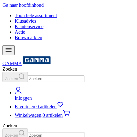
Ga naar hoofdinhoud
Toon hele assortiment
Klusadvies
Klantenservice
Actie
Bouwmarkten
GAMMA
Zoeken
Zoeken
Inloggen
Favorieten
,
0 artikelen
Winkelwagen
,
0 artikelen
Zoeken
Zoeken